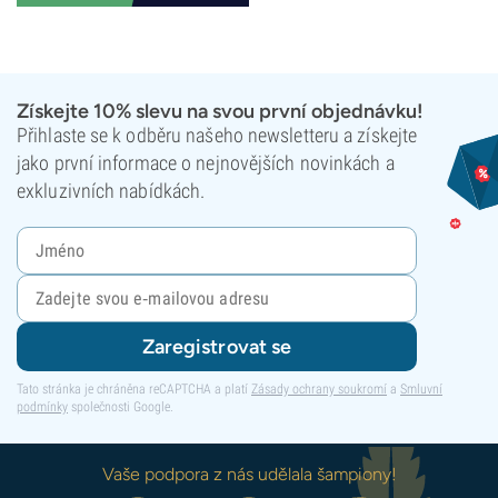
Získejte 10% slevu na svou první objednávku!
Přihlaste se k odběru našeho newsletteru a získejte
jako první informace o nejnovějších novinkách a
exkluzivních nabídkách.
Zaregistrovat se
Tato stránka je chráněna reCAPTCHA a platí
Zásady ochrany soukromí
a
Smluvní
podmínky
společnosti Google.
Vaše podpora z nás udělala šampiony!