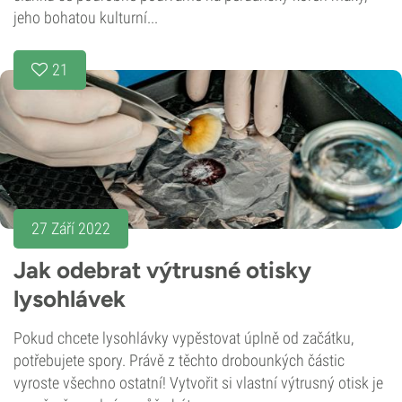
jeho bohatou kulturní...
21
27 Září 2022
Jak odebrat výtrusné otisky
lysohlávek
Pokud chcete lysohlávky vypěstovat úplně od začátku,
potřebujete spory. Právě z těchto drobounkých částic
vyroste všechno ostatní! Vytvořit si vlastní výtrusný otisk je