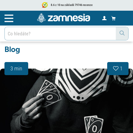
8.6 z 10 na základě 79746 recenze
Blog
3 min
1