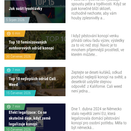
spoustu péče a trpělivosti. Když se
Jak sušit lysohlávky
pak konečně blíží sklizeň,
rozhodně nechcete, aby vám
houby zplesnivěly a...
5 Srpen 2026
6 min
I když pěstování konopí venku
přináší celou řadu výzev, výsledky
Top 10 feminizovaných
za to víc než stojí. Navíc je to
outdoorových odrůd konopí
mnohem příjemnější prostředí, ve
kterém můžete...
30 Červenec 2026
7 min
Zeptejte se deseti kuřáků, odkud
pochází nejlepší konopí na světě, a
Top 10 nejlepších odrůd Cali
desetkrát uslyšíte stejnou
Weed
odpověď: z Kalifornie. Cali weed
není jedna...
15 Červenec 2026
7 min
Dne 1. dubna 2024 se Německo
Efekt legalizace: Co se
stalo největší zemí EU, která
skutečně děje, když země
legalizovala domácí pěstování
konopí pro osobní potřebu. Měla to
legalizuje konopí
být německá...
10 Červenec 2026