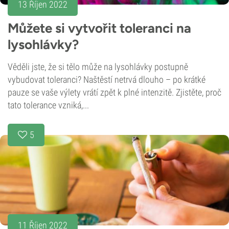
13 Říjen 2022
Můžete si vytvořit toleranci na
lysohlávky?
Věděli jste, že si tělo může na lysohlávky postupně
vybudovat toleranci? Naštěstí netrvá dlouho – po krátké
pauze se vaše výlety vrátí zpět k plné intenzitě. Zjistěte, proč
tato tolerance vzniká,...
5
11 Říjen 2022