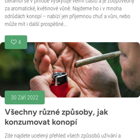
Geraniol se v přírodě vyskytuje velmi často a je zodpovědný
za aromatické, květinové vůně. Najdeme ho i v mnoha
odrůdách konopí – nabízí jen příjemnou chuť a vůni, nebo
může mít i další prospěšné...
4
30 Září 2022
Všechny různé způsoby, jak
konzumovat konopí
Zde najdete ucelený přehled všech způsobů užívání a