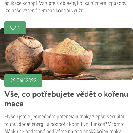
aplikace konopí. Vstupte a objevte, kolika různými způsoby
lze naše vzácné semena konopí využít.
4
29 Září 2022
Vše, co potřebujete vědět o kořenu
maca
Slyšeli jste o jedinečném potenciálu maky zlepšit sexuální
touhu, dodat energii a podpořit kognitivní funkce? V tomto
článku se podrobně podíváme na peruánský kořen maky,