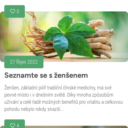
0
27 Říjen 2022
Seznamte se s ženšenem
Ženšen, základní pilíř tradiční čínské medicíny, má své
pevné místo i v dnešním světě. Díky mnoha způsobům
užívání a celé řadě možných benefitů pro vitalitu a celkovou
pohodu nebylo nikdy snazší...
4