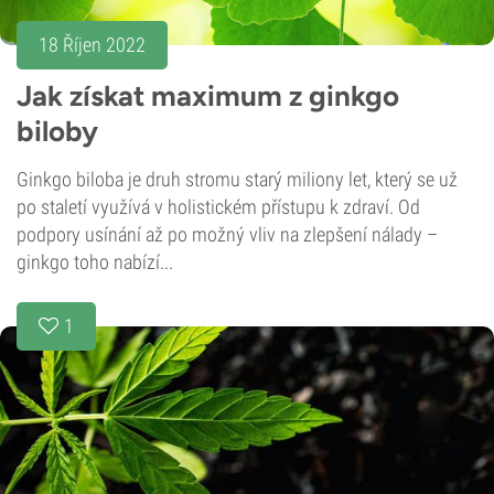
18 Říjen 2022
Jak získat maximum z ginkgo
biloby
Ginkgo biloba je druh stromu starý miliony let, který se už
po staletí využívá v holistickém přístupu k zdraví. Od
podpory usínání až po možný vliv na zlepšení nálady –
ginkgo toho nabízí...
1