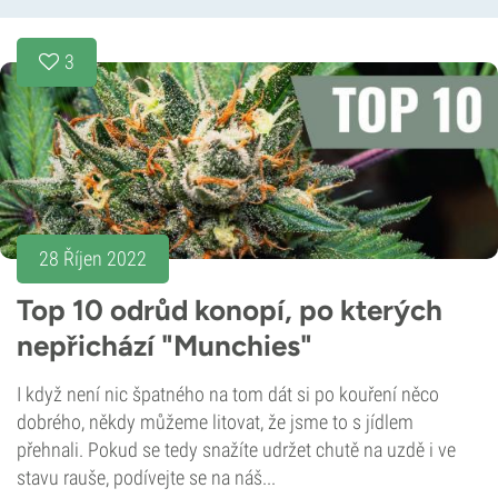
3
28 Říjen 2022
Top 10 odrůd konopí, po kterých
nepřichází "Munchies"
I když není nic špatného na tom dát si po kouření něco
dobrého, někdy můžeme litovat, že jsme to s jídlem
přehnali. Pokud se tedy snažíte udržet chutě na uzdě i ve
stavu rauše, podívejte se na náš...