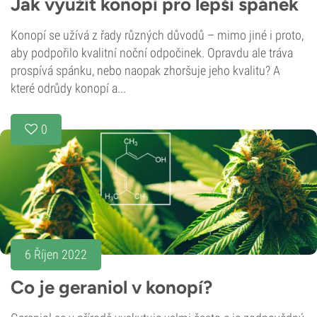
Jak využít konopí pro lepší spánek
Konopí se užívá z řady různých důvodů – mimo jiné i proto,
aby podpořilo kvalitní noční odpočinek. Opravdu ale tráva
prospívá spánku, nebo naopak zhoršuje jeho kvalitu? A
které odrůdy konopí a...
0
6 Říjen 2022
Co je geraniol v konopí?