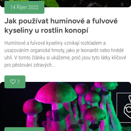
14 Říjen 2022
Jak používat huminové a fulvové
kyseliny u rostlin konopí
Humínové a fulvové kyseliny vznikají rozkladem a
usazováním organické hmoty, jako je leonardit nebo hnědé
uhlí. V tomto článku si ukážeme, proč jsou tyto látky klíčové
pro pěstování zdravých...
7