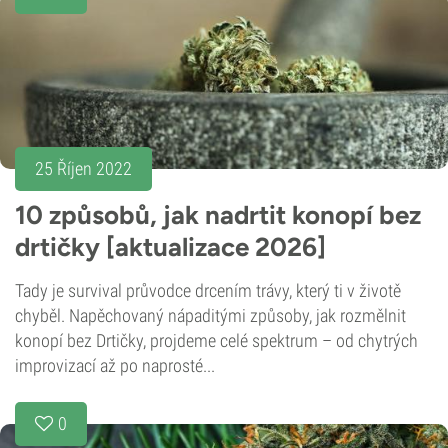
25 Říjen 2022
10 způsobů, jak nadrtit konopí bez
drtičky [aktualizace 2026]
Tady je survival průvodce drcením trávy, který ti v životě
chyběl. Napěchovaný nápaditými způsoby, jak rozmělnit
konopí bez Drtičky, projdeme celé spektrum – od chytrých
improvizací až po naprosté...
0