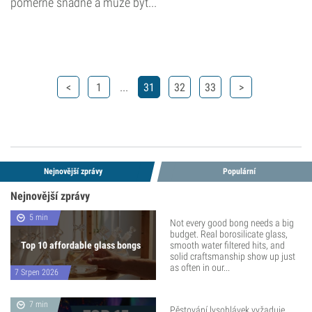
poměrně snadné a může být...
...
<
1
31
32
33
>
Nejnovější zprávy
Populární
Nejnovější zprávy
5 min
Not every good bong needs a big
budget. Real borosilicate glass,
Top 10 affordable glass bongs
smooth water filtered hits, and
solid craftsmanship show up just
as often in our...
7 Srpen 2026
7 min
Pěstování lysohlávek vyžaduje