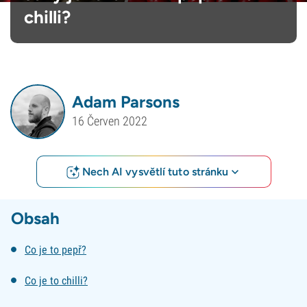
chilli?
Adam Parsons
16 Červen 2022
Nech AI vysvětlí tuto stránku
Obsah
Co je to pepř?
Co je to chilli?