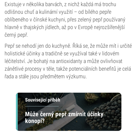
Existuje v několika barvách, z nichž každá má trochu
odlišnou chuť a kulinární využití – od bílého pepře
oblíbeného v čínské kuchyni, přes zelený pepř používaný
hlavně v thajských jídlech, až po v Evropě nejrozšířenější
černý pepř.
Pepř se nehodí jen do kuchyně. Říká se, že může mít i určité
holistické účinky a tradičně se využíval také v lidovém
léčitelství. Je bohatý na antioxidanty a může ovlivňovat
zánětlivé procesy v těle, takže potenciálních benefitů je celá
řada a stále jsou předmětem výzkumu.
Související příběh
Může černý pepř zmírnit účinky
konopí?