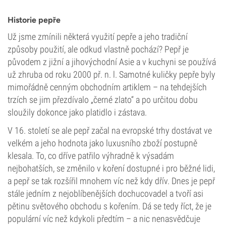
Historie pepře
Už jsme zmínili některá využití pepře a jeho tradiční
způsoby použití, ale odkud vlastně pochází? Pepř je
původem z jižní a jihovýchodní Asie a v kuchyni se používá
už zhruba od roku 2000 př. n. l. Samotné kuličky pepře byly
mimořádně cenným obchodním artiklem – na tehdejších
trzích se jim přezdívalo „černé zlato“ a po určitou dobu
sloužily dokonce jako platidlo i zástava.
V 16. století se ale pepř začal na evropské trhy dostávat ve
velkém a jeho hodnota jako luxusního zboží postupně
klesala. To, co dříve patřilo výhradně k výsadám
nejbohatších, se změnilo v koření dostupné i pro běžné lidi,
a pepř se tak rozšířil mnohem víc než kdy dřív. Dnes je pepř
stále jedním z nejoblíbenějších dochucovadel a tvoří asi
pětinu světového obchodu s kořením. Dá se tedy říct, že je
populární víc než kdykoli předtím – a nic nenasvědčuje