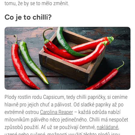
tomu, že by se to mělo změnit.
Co je to chilli?
Plody rostlin rodu Capsicum, tedy chilli papričky, si ceníme
hlavně pro jejich chuť a pálivost. Od sladké papriky až po
extrémně ostrou
Carolina Reaper
– každá odrůda nabízí
milovníkům pálivého něco jedinečného. Chilli má nespočet
způsobů použití. Ať už se používají čerstvé,
nakládané
,
uzené nebo
sušené
, možnosti využití těchto plodů jsou