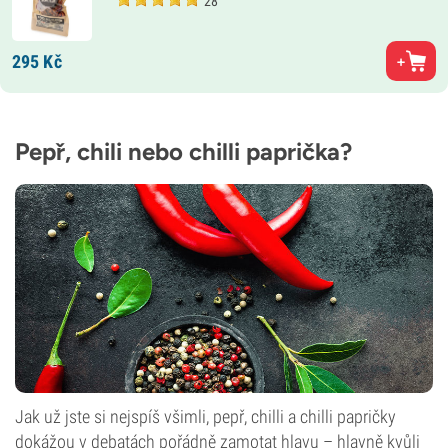
28
295
Kč
Pepř, chili nebo chilli paprička?
Jak už jste si nejspíš všimli, pepř, chilli a chilli papričky
dokážou v debatách pořádně zamotat hlavu – hlavně kvůli