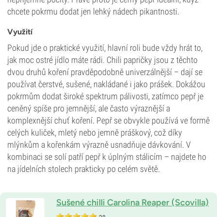
chcete pokrmu dodat jen lehký nádech pikantnosti.
Využití
Pokud jde o praktické využití, hlavní roli bude vždy hrát to,
jak moc ostré jídlo máte rádi. Chili papričky jsou z těchto
dvou druhů koření pravděpodobně univerzálnější – dají se
používat čerstvé, sušené, nakládané i jako prášek. Dokážou
pokrmům dodat široké spektrum pálivosti, zatímco pepř je
ceněný spíše pro jemnější, ale často výraznější a
komplexnější chuť koření. Pepř se obvykle používá ve formě
celých kuliček, mletý nebo jemně práškový, což díky
mlýnkům a kořenkám výrazně usnadňuje dávkování. V
kombinaci se solí patří pepř k úplným stálicím – najdete ho
na jídelních stolech prakticky po celém světě.
Sušené chilli Carolina Reaper (Scovilla)