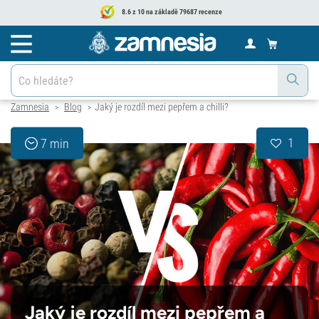
8.6 z 10 na základě 79687 recenze
Zamnesia
Blog
Jaký je rozdíl mezi pepřem a chilli?
>
>
1
7 min
Jaký je rozdíl mezi pepřem a