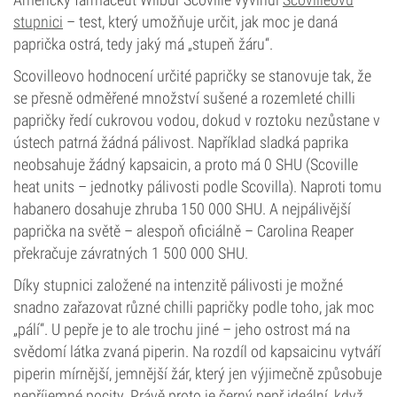
stupnici
– test, který umožňuje určit, jak moc je daná
paprička ostrá, tedy jaký má „stupeň žáru“.
Scovilleovo hodnocení určité papričky se stanovuje tak, že
se přesně odměřené množství sušené a rozemleté chilli
papričky ředí cukrovou vodou, dokud v roztoku nezůstane v
ústech patrná žádná pálivost. Například sladká paprika
neobsahuje žádný kapsaicin, a proto má 0 SHU (Scoville
heat units – jednotky pálivosti podle Scovilla). Naproti tomu
habanero dosahuje zhruba 150 000 SHU. A nejpálivější
paprička na světě – alespoň oficiálně – Carolina Reaper
překračuje závratných 1 500 000 SHU.
Díky stupnici založené na intenzitě pálivosti je možné
snadno zařazovat různé chilli papričky podle toho, jak moc
„pálí“. U pepře je to ale trochu jiné – jeho ostrost má na
svědomí látka zvaná piperin. Na rozdíl od kapsaicinu vytváří
piperin mírnější, jemnější žár, který jen výjimečně způsobuje
nepříjemné pocity. Právě proto je černý pepř ideální, když