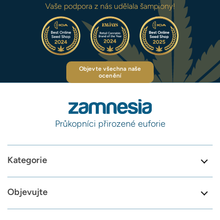
Vaše podpora z nás udělala šampiony!
Objevte všechna naše
ocenění
Průkopníci přirozené euforie
Kategorie
Objevujte