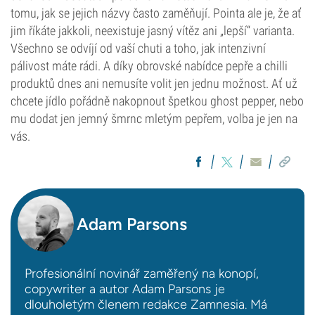
tomu, jak se jejich názvy často zaměňují. Pointa ale je, že ať
jim říkáte jakkoli, neexistuje jasný vítěz ani „lepší“ varianta.
Všechno se odvíjí od vaší chuti a toho, jak intenzivní
pálivost máte rádi. A díky obrovské nabídce pepře a chilli
produktů dnes ani nemusíte volit jen jednu možnost. Ať už
chcete jídlo pořádně nakopnout špetkou ghost pepper, nebo
mu dodat jen jemný šmrnc mletým pepřem, volba je jen na
vás.
Adam Parsons
Profesionální novinář zaměřený na konopí,
copywriter a autor Adam Parsons je
dlouholetým členem redakce Zamnesia. Má