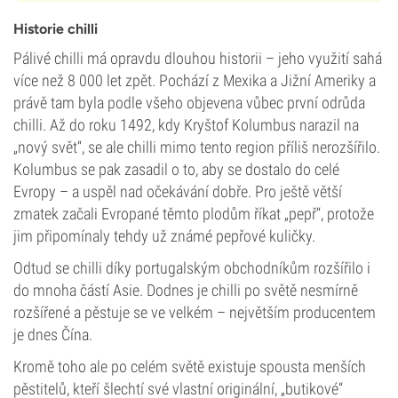
Historie chilli
Pálivé chilli má opravdu dlouhou historii – jeho využití sahá
více než 8 000 let zpět. Pochází z Mexika a Jižní Ameriky a
právě tam byla podle všeho objevena vůbec první odrůda
chilli. Až do roku 1492, kdy Kryštof Kolumbus narazil na
„nový svět“, se ale chilli mimo tento region příliš nerozšířilo.
Kolumbus se pak zasadil o to, aby se dostalo do celé
Evropy – a uspěl nad očekávání dobře. Pro ještě větší
zmatek začali Evropané těmto plodům říkat „pepř“, protože
jim připomínaly tehdy už známé pepřové kuličky.
Odtud se chilli díky portugalským obchodníkům rozšířilo i
do mnoha částí Asie. Dodnes je chilli po světě nesmírně
rozšířené a pěstuje se ve velkém – největším producentem
je dnes Čína.
Kromě toho ale po celém světě existuje spousta menších
pěstitelů, kteří šlechtí své vlastní originální, „butikové“