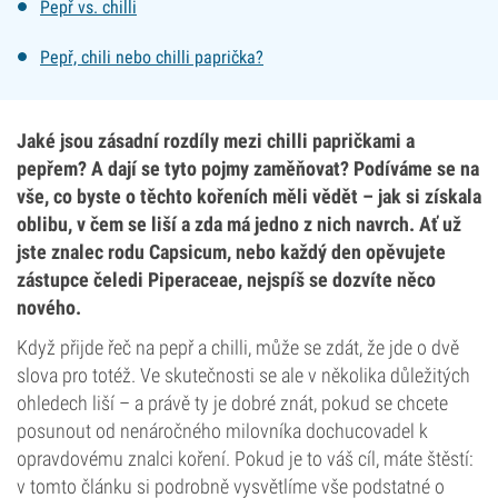
Pepř vs. chilli
Pepř, chili nebo chilli paprička?
Jaké jsou zásadní rozdíly mezi chilli papričkami a
pepřem? A dají se tyto pojmy zaměňovat? Podíváme se na
vše, co byste o těchto kořeních měli vědět – jak si získala
oblibu, v čem se liší a zda má jedno z nich navrch. Ať už
jste znalec rodu Capsicum, nebo každý den opěvujete
zástupce čeledi Piperaceae, nejspíš se dozvíte něco
nového.
Když přijde řeč na pepř a chilli, může se zdát, že jde o dvě
slova pro totéž. Ve skutečnosti se ale v několika důležitých
ohledech liší – a právě ty je dobré znát, pokud se chcete
posunout od nenáročného milovníka dochucovadel k
opravdovému znalci koření. Pokud je to váš cíl, máte štěstí:
v tomto článku si podrobně vysvětlíme vše podstatné o