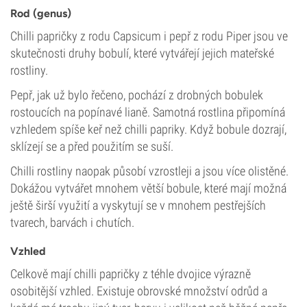
Rod (genus)
Chilli papričky z rodu Capsicum i pepř z rodu Piper jsou ve
skutečnosti druhy bobulí, které vytvářejí jejich mateřské
rostliny.
Pepř, jak už bylo řečeno, pochází z drobných bobulek
rostoucích na popínavé lianě. Samotná rostlina připomíná
vzhledem spíše keř než chilli papriky. Když bobule dozrají,
sklízejí se a před použitím se suší.
Chilli rostliny naopak působí vzrostleji a jsou více olistěné.
Dokážou vytvářet mnohem větší bobule, které mají možná
ještě širší využití a vyskytují se v mnohem pestřejších
tvarech, barvách i chutích.
Vzhled
Celkově mají chilli papričky z téhle dvojice výrazně
osobitější vzhled. Existuje obrovské množství odrůd a