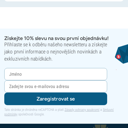
Získejte 10% slevu na svou první objednávku!
Přihlaste se k odběru našeho newsletteru a získejte
jako první informace o nejnovějších novinkách a
exkluzivních nabídkách.
Zaregistrovat se
Tato stránka je chráněna reCAPTCHA a platí
Zásady ochrany soukromí
a
Smluvní
podmínky
společnosti Google.