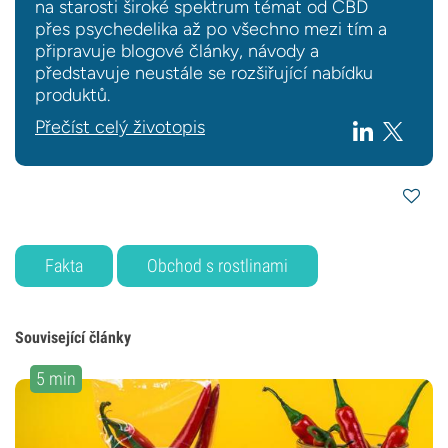
na starosti široké spektrum témat od CBD
přes psychedelika až po všechno mezi tím a
připravuje blogové články, návody a
představuje neustále se rozšiřující nabídku
produktů.
Přečíst celý životopis
Fakta
Obchod s rostlinami
Související články
5 min