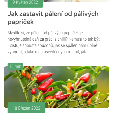
9 Květen 2022
Jak zastavit pálení od pálivých
papriček
Myslíte si, že pálení od pálivých papriček je
nevyhnutelná daň za práci s chilli? Nemusí to tak být!
Existuje spousta způsobů, jak se spáleninám úplně
vyhnout, a také řada osvědčených metod, jak...
10 min
18 Březen 2022