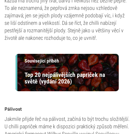
každá má trochu jiný tvar, barvu i velikost než běžné pepře.
To ale neznamená, že pepřová zrnka nejsou vzhledově
zajímavá; jen se jejich plody vzájemně podobají víc, i když
se liší odstínem a velikostí. Dá se říct, že chilli nabízejí
pestřejší a rozmanitější plody. Stejně jako u většiny věcí v
životě ale nakonec rozhoduje to, co je uvnitř.
Související příběh
Top 20 nejpálivějších papriček na
světě (vydání 2026)
Pálivost
Jakmile přijde řeč na pálivost, začíná to být trochu složitější.
U chilli papriček máme k dispozici praktický způsob měření.
Americký farmaceut Wilbur Scoville vyvinul
Scovilleovu