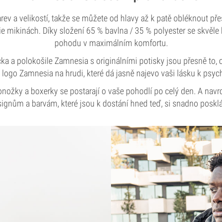
rev a velikostí, takže se můžete od hlavy až k patě obléknout pře
mikinách. Díky složení 65 % bavlna / 35 % polyester se skvěle hod
pohodu v maximálním komfortu.
a a polokošile Zamnesia s originálními potisky jsou přesně to, c
ní logo Zamnesia na hrudi, které dá jasně najevo vaši lásku k psych
onožky a boxerky se postarají o vaše pohodlí po celý den. A navrc
ignům a barvám, které jsou k dostání hned teď, si snadno posklá