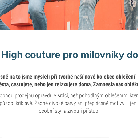
High couture pro milovníky d
esně na to jsme mysleli při tvorbě naší nové kolekce oblečení
města, cestujete, nebo jen relaxujete doma, Zamnesia vás oblék
opnou prodejnu opravdu v srdci, než pohodlným oblečením, které
epůsobí křiklavě. Žádné divoké barvy ani přeplácané motivy – jen
osobní styl a životní přístup.