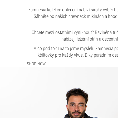
Zamnesia kolekce oblečení nabízí široký výběr ba
Sáhněte po našich crewneck mikinách a hoodie 
Chcete mezi ostatními vyniknout? Bavlněná tričk
nabízejí ležérní střih a decent
A co pod to? I na to jsme mysleli. Zamnesia p
kšiltovky pro každý vkus. Díky parádním des
SHOP NOW