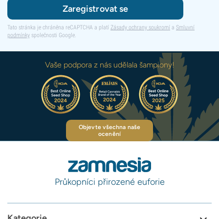
Zaregistrovat se
Tato stránka je chráněna reCAPTCHA a platí
Zásady ochrany soukromí
a
Smluvní
podmínky
společnosti Google.
Vaše podpora z nás udělala šampiony!
Objevte všechna naše
ocenění
Průkopníci přirozené euforie
Kategorie