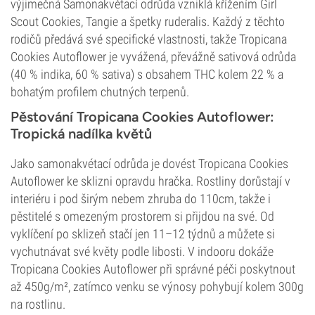
výjimečná Samonakvétací odrůda vzniklá křížením Girl
Scout Cookies, Tangie a špetky ruderalis. Každý z těchto
rodičů předává své specifické vlastnosti, takže Tropicana
Cookies Autoflower je vyvážená, převážně sativová odrůda
(40 % indika, 60 % sativa) s obsahem THC kolem 22 % a
bohatým profilem chutných terpenů.
Pěstování Tropicana Cookies Autoflower:
Tropická nadílka květů
Jako samonakvétací odrůda je dovést Tropicana Cookies
Autoflower ke sklizni opravdu hračka. Rostliny dorůstají v
interiéru i pod širým nebem zhruba do 110cm, takže i
pěstitelé s omezeným prostorem si přijdou na své. Od
vyklíčení po sklizeň stačí jen 11–12 týdnů a můžete si
vychutnávat své květy podle libosti. V indooru dokáže
Tropicana Cookies Autoflower při správné péči poskytnout
až 450g/m², zatímco venku se výnosy pohybují kolem 300g
na rostlinu.