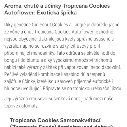
Aroma, chutě a účinky Tropicana Cookies
Autoflower: Exotická špička
Díky genetice Girl Scout Cookies a Tangie je dopředu jasné,
že vůně a chuť Tropicana Cookies Autoflower rozhodně
nejsou obyčejné. Jakmile jsou květy správně usušené a
vyzrálé, naplno se rozvine sladký, citrusový profil
připomínající mandarinky. Tato odrůda se skvěle hodí do
bongu i do bluntu a díky vysokému množství trichomů
nabízí také výrazný zážitek při vaporizování nebo dabování.
Pečlivě vyladěná kombinace kanabinoidů a terpenů
zajišťuje účinky, které jsou zároveň příjemně euforické i
hluboce uvolňující. Připravte se na tropickou relaxační jízdu.
Její výrazná citrusovo-sušenková chuť ji řadí mezi naše
topové automaty
.
Tropicana Cookies Samonakvétací