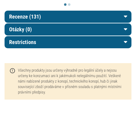
Recenze (131)
Otázky
(0)
Restrictions
Všechny produkty jsou určeny výhradně pro legální účely a nejsou
určeny ke konzumaci ani k jakémukoli nelegálnímu použití. Veškeré
námi nabízené produkty z konopí, technického konopí, hub či jinak
související zboží prodáváme v přísném souladu s platnými místními
právními předpisy.