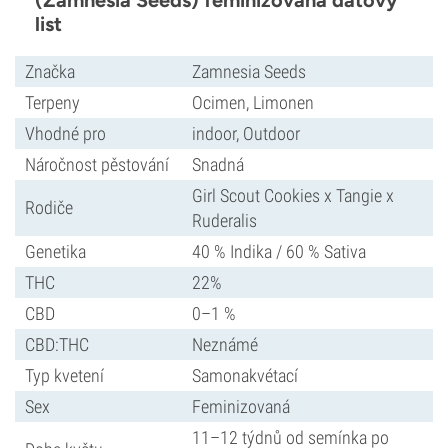
(Zamnesia Seeds) feminizovaná datový
list
Značka
Zamnesia Seeds
Terpeny
Ocimen, Limonen
Vhodné pro
indoor, Outdoor
Náročnost pěstování
Snadná
Girl Scout Cookies x Tangie x
Rodiče
Ruderalis
Genetika
40 % Indika / 60 % Sativa
THC
22%
CBD
0–1 %
CBD:THC
Neznámé
Typ kvetení
Samonakvétací
Sex
Feminizovaná
11–12 týdnů od semínka po