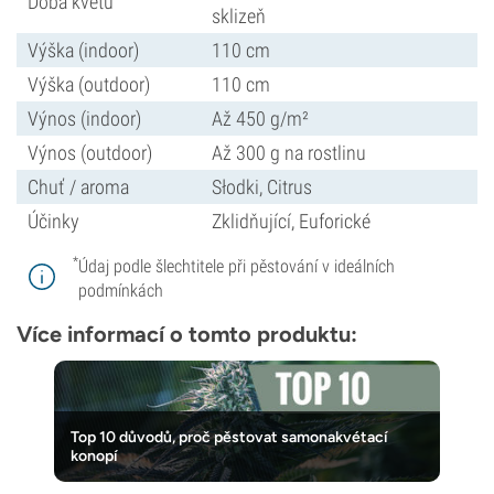
Doba květu
sklizeň
Výška (indoor)
110 cm
Výška (outdoor)
110 cm
Výnos (indoor)
Až 450 g/m²
Výnos (outdoor)
Až 300 g na rostlinu
Chuť / aroma
Słodki, Citrus
Účinky
Zklidňující, Euforické
*
Údaj podle šlechtitele při pěstování v ideálních
podmínkách
Více informací o tomto produktu:
Top 10 důvodů, proč pěstovat samonakvétací
konopí