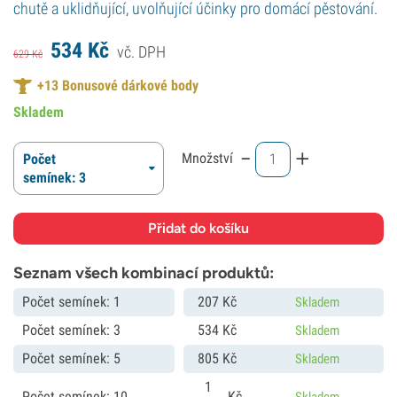
chutě a uklidňující, uvolňující účinky pro domácí pěstování.
534
Kč
vč. DPH
629
Kč
+
13
Bonusové dárkové body
Skladem
-
+
Množství
Počet
semínek: 3
Seznam všech kombinací produktů:
Počet semínek: 1
207
Kč
Skladem
Počet semínek: 3
534
Kč
Skladem
Počet semínek: 5
805
Kč
Skladem
1
Počet semínek: 10
Kč
Skladem