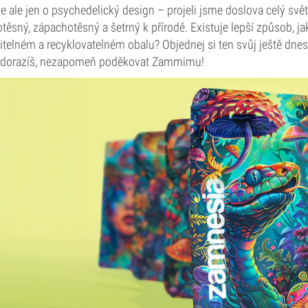
e ale jen o psychedelický design – projeli jsme doslova celý svět,
těsný, zápachotěsný a šetrný k přírodě. Existuje lepší způsob, ja
itelném a recyklovatelném obalu? Objednej si ten svůj ještě dn
 dorazíš, nezapomeň poděkovat Zammimu!