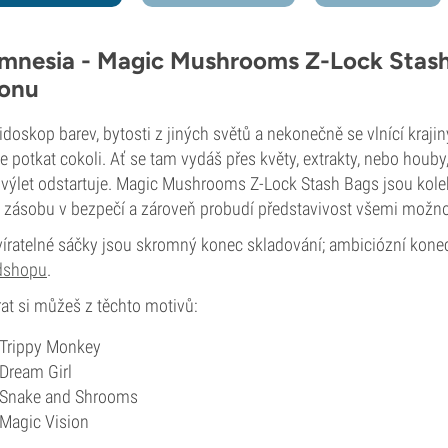
mnesia - Magic Mushrooms Z-Lock Stash
onu
idoskop barev, bytosti z jiných světů a nekonečně se vlnící krajin
 potkat cokoli. Ať se tam vydáš přes květy, extrakty, nebo houby
 výlet odstartuje. Magic Mushrooms Z-Lock Stash Bags jsou kolek
 zásobu v bezpečí a zároveň probudí představivost všemi možnos
íratelné sáčky jsou skromný konec skladování; ambiciózní konec 
dshopu
.
at si můžeš z těchto motivů:
Trippy Monkey
Dream Girl
Snake and Shrooms
Magic Vision