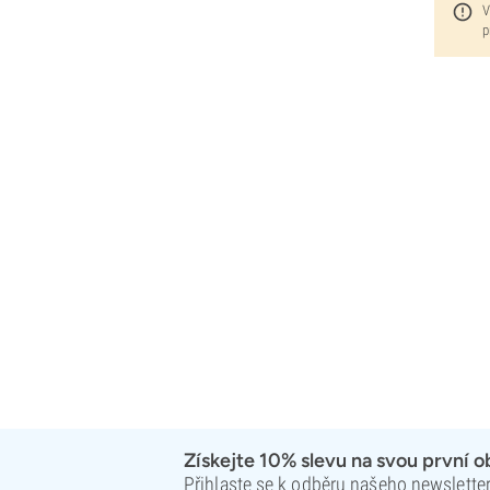
V
p
Získejte 10% slevu na svou první 
Přihlaste se k odběru našeho newsletteru