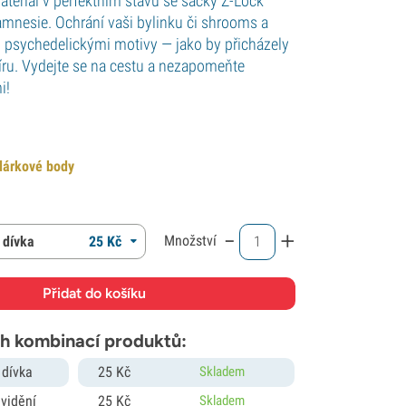
ateriál v perfektním stavu se sáčky Z-Lock
mnesie. Ochrání vaši bylinku či shrooms a
i psychedelickými motivy — jako by přicházely
ru. Vydejte se na cestu a nezapomeňte
i!
árkové body
-
+
Množství
 dívka
25
Kč
h kombinací produktů:
 dívka
25
Kč
Skladem
vidění
25
Kč
Skladem