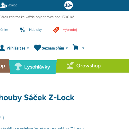
Pomoc
Dárek zdarma ke každé objednávce nad 1500 Kč
váním
Nabídky
Výprodej
Přihlásit se
Seznam přání
op
Growshop
Lysohlávky
houby Sáček Z-Lock
59
)