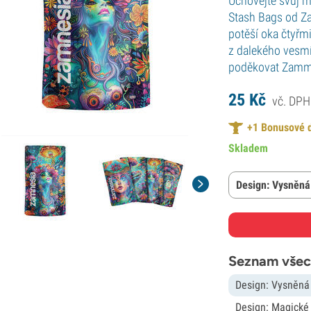
Uchovejte svůj m
Stash Bags od Za
potěší oka čtyřm
z dalekého vesmí
poděkovat Zamm
25
Kč
vč. DPH
+
1
Bonusové d
Skladem
Design: Vysněná
Seznam všec
Design: Vysněná
Design: Magické 