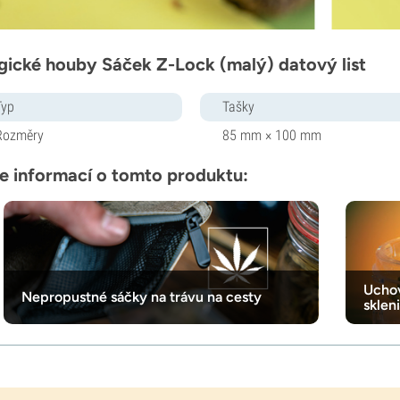
ické houby Sáček Z-Lock (malý) datový list
Typ
Tašky
Rozměry
85 mm × 100 mm
e informací o tomto produktu:
Uchov
Nepropustné sáčky na trávu na cesty
sklen