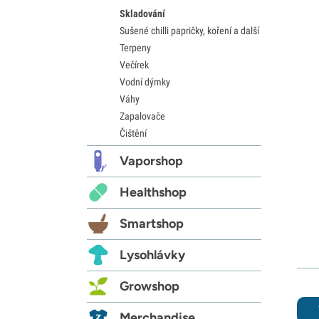
Skladování
Sušené chilli papričky, koření a další
Terpeny
Večírek
Vodní dýmky
Váhy
Zapalovače
Čištění
Vaporshop
Healthshop
Smartshop
Lysohlávky
Growshop
Merchandise