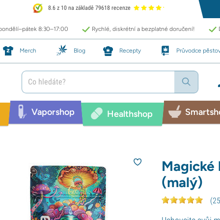
8.6 z 10 na základě 79618 recenze
 pondělí–pátek 8:30–17:00
Rychlé, diskrétní a bezplatné doručení!
Merch
Blog
Recepty
Průvodce pěsto
Vaporshop
Smartsh
Healthshop
Magické 
(malý)
(
2