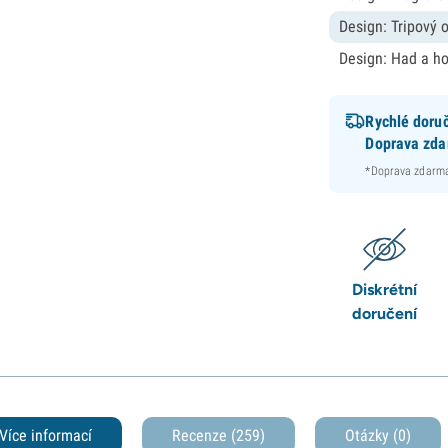
Design: Tripový 
Design: Had a h
Rychlé doru
Doprava zd
*Doprava zdarma
Diskrétní
doručení
Více informací
Recenze (259)
Otázky
(0)