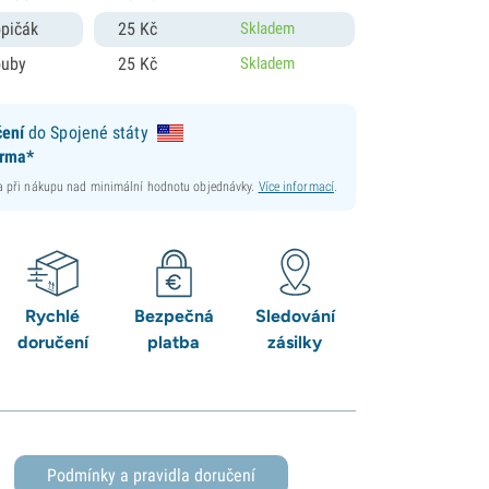
opičák
25
Kč
Skladem
ouby
25
Kč
Skladem
čení
do Spojené státy
arma*
 při nákupu nad minimální hodnotu objednávky.
Více informací
.
Rychlé
Bezpečná
Sledování
doručení
platba
zásilky
Podmínky a pravidla doručení