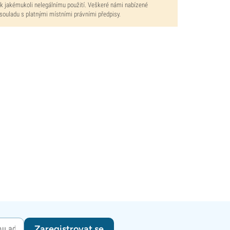
 k jakémukoli nelegálnímu použití. Veškeré námi nabízené
 souladu s platnými místními právními předpisy.
Zaregistrovat se