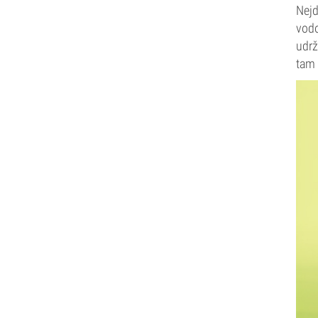
Nejd
vodo
udrž
tam