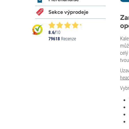
Sekce výprodeje
Za
op
8.6/
10
Kale
79618
Recenze
může
celý
tvou
Uzav
hea
Vybr