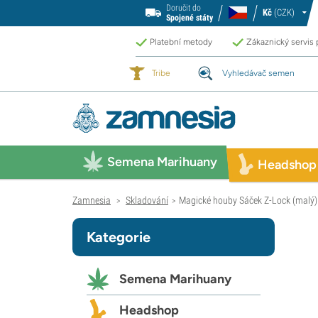
Doručit do
Kč
(CZK)
Spojené státy
Platební metody
Zákaznický servis
Tribe
Vyhledávač semen
Semena Marihuany
Headshop
Zamnesia
Skladování
Magické houby Sáček Z-Lock (malý)
>
>
Kategorie
Semena Marihuany
Headshop