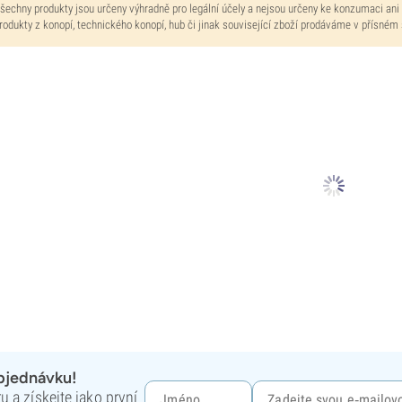
šechny produkty jsou určeny výhradně pro legální účely a nejsou určeny ke konzumaci ani
rodukty z konopí, technického konopí, hub či jinak související zboží prodáváme v přísném
objednávku!
 a získejte jako první