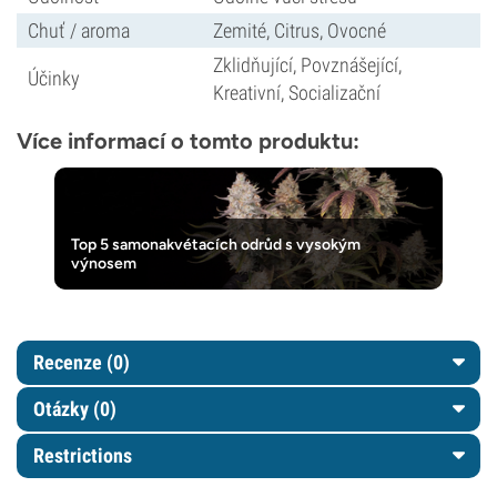
Chuť / aroma
Zemité, Citrus, Ovocné
Zklidňující, Povznášející,
Účinky
Kreativní, Socializační
Více informací o tomto produktu:
Top 5 samonakvétacích odrůd s vysokým
výnosem
Recenze (0)
Otázky
(0)
Restrictions