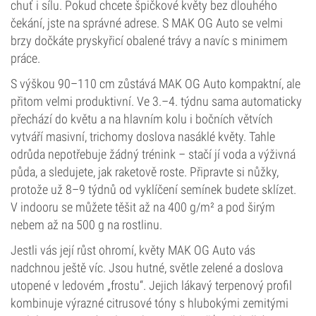
chuť i sílu. Pokud chcete špičkové květy bez dlouhého
čekání, jste na správné adrese. S MAK OG Auto se velmi
brzy dočkáte pryskyřicí obalené trávy a navíc s minimem
práce.
S výškou 90–110 cm zůstává MAK OG Auto kompaktní, ale
přitom velmi produktivní. Ve 3.–4. týdnu sama automaticky
přechází do květu a na hlavním kolu i bočních větvích
vytváří masivní, trichomy doslova nasáklé květy. Tahle
odrůda nepotřebuje žádný trénink – stačí jí voda a výživná
půda, a sledujete, jak raketově roste. Připravte si nůžky,
protože už 8–9 týdnů od vyklíčení semínek budete sklízet.
V indooru se můžete těšit až na 400 g/m² a pod širým
nebem až na 500 g na rostlinu.
Jestli vás její růst ohromí, květy MAK OG Auto vás
nadchnou ještě víc. Jsou hutné, světle zelené a doslova
utopené v ledovém „frostu“. Jejich lákavý terpenový profil
kombinuje výrazné citrusové tóny s hlubokými zemitými