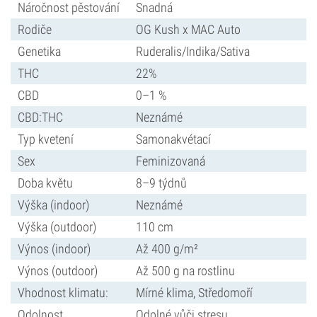
Náročnost pěstování
Snadná
Rodiče
OG Kush x MAC Auto
Genetika
Ruderalis/Indika/Sativa
THC
22%
CBD
0–1 %
CBD:THC
Neznámé
Typ kvetení
Samonakvétací
Sex
Feminizovaná
Doba květu
8–9 týdnů
Výška (indoor)
Neznámé
Výška (outdoor)
110 cm
Výnos (indoor)
Až 400 g/m²
Výnos (outdoor)
Až 500 g na rostlinu
Vhodnost klimatu:
Mírné klima, Středomoří
Odolnost
Odolné vůči stresu