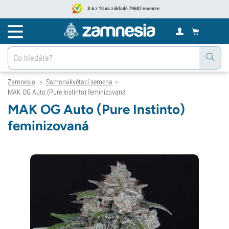
8.6 z 10 na základě 79687 recenze
Zamnesia
Samonakvétací semena
>
>
MAK OG Auto (Pure Instinto) feminizovaná
MAK OG Auto (Pure Instinto)
feminizovaná