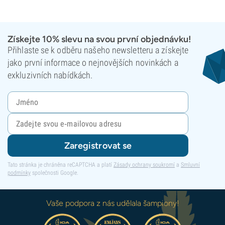
Získejte 10% slevu na svou první objednávku!
Přihlaste se k odběru našeho newsletteru a získejte
jako první informace o nejnovějších novinkách a
exkluzivních nabídkách.
Zaregistrovat se
Tato stránka je chráněna reCAPTCHA a platí
Zásady ochrany soukromí
a
Smluvní
podmínky
společnosti Google.
Vaše podpora z nás udělala šampiony!