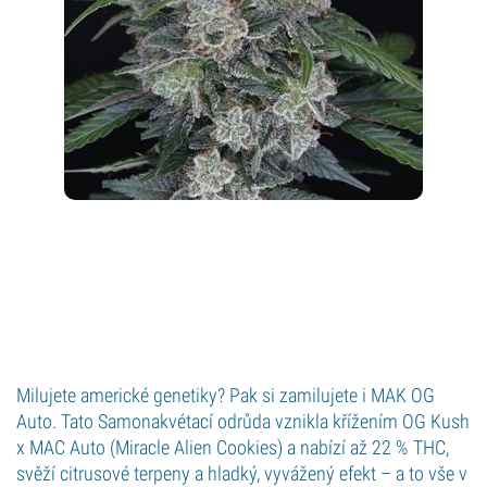
Milujete americké genetiky? Pak si zamilujete i MAK OG
Auto. Tato Samonakvétací odrůda vznikla křížením OG Kush
x MAC Auto (Miracle Alien Cookies) a nabízí až 22 % THC,
svěží citrusové terpeny a hladký, vyvážený efekt – a to vše v