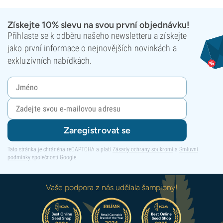
Získejte 10% slevu na svou první objednávku!
Přihlaste se k odběru našeho newsletteru a získejte
jako první informace o nejnovějších novinkách a
exkluzivních nabídkách.
Zaregistrovat se
Tato stránka je chráněna reCAPTCHA a platí
Zásady ochrany soukromí
a
Smluvní
podmínky
společnosti Google.
Vaše podpora z nás udělala šampiony!