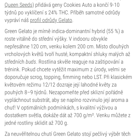
Queen Seeds)
přidává geny Cookies Auto a končí 9-10
týdnů po vyklíčení s 24% THC. Příběh samotné odrůdy
vypráví náš
profil odrůdy Gelato
.
Green Gelato je mírně indica-dominantní hybrid (55 %) a
roste vitálně do střední výšky. V indooru obvykle
nepřesáhne 120 cm, venku kolem 200 cm. Místo dlouhých
vrcholových květů tvoří husté, kompaktní shluky malých až
středních
buds
. Rostlina skvěle reaguje na zaštipování a
trénink. Pokud chcete vytěžit maximum z úrody, velmi se
doporučuje scrog, topping, fimming nebo LST. Při klasickém
květovém režimu 12/12 dozraje její lahodné květy za
pouhých 8–9 týdnů. Nezapomeňte před sklizní pořádně
vypláchnout substrát, aby se naplno rozvinulo její aroma a
chuť! V optimálních podmínkách, s kvalitní výživou a
dostatkem světla, dokáže dát až 700 g/m². Venku můžete z
jedné rostliny sklidit až 700 g.
Za neuvěřitelnou chutí Green Gelato stojí pečlivý výběr těch