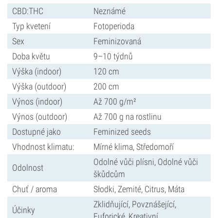
CBD:THC
Neznámé
Typ kvetení
Fotoperioda
Sex
Feminizovaná
Doba květu
9–10 týdnů
Výška (indoor)
120 cm
Výška (outdoor)
200 cm
Výnos (indoor)
Až 700 g/m²
Výnos (outdoor)
Až 700 g na rostlinu
Dostupné jako
Feminized seeds
Vhodnost klimatu:
Mírné klima, Středomoří
Odolné vůči plísni, Odolné vůči
Odolnost
škůdcům
Chuť / aroma
Słodki, Zemité, Citrus, Máta
Zklidňující, Povznášející,
Účinky
Euforické, Kreativní