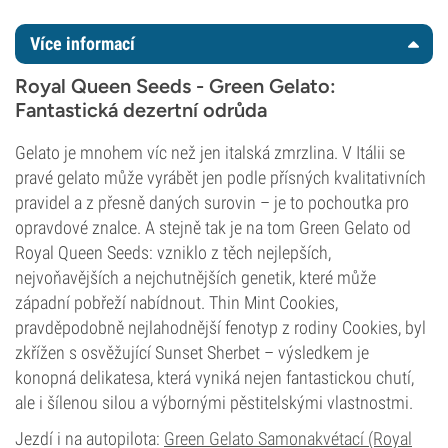
Více informací
Royal Queen Seeds - Green Gelato:
Fantastická dezertní odrůda
Gelato je mnohem víc než jen italská zmrzlina. V Itálii se
pravé gelato může vyrábět jen podle přísných kvalitativních
pravidel a z přesně daných surovin – je to pochoutka pro
opravdové znalce. A stejně tak je na tom Green Gelato od
Royal Queen Seeds: vzniklo z těch nejlepších,
nejvoňavějších a nejchutnějších genetik, které může
západní pobřeží nabídnout. Thin Mint Cookies,
pravděpodobně nejlahodnější fenotyp z rodiny Cookies, byl
zkřížen s osvěžující Sunset Sherbet – výsledkem je
konopná delikatesa, která vyniká nejen fantastickou chutí,
ale i šílenou silou a výbornými pěstitelskými vlastnostmi.
Jezdí i na autopilota:
Green Gelato Samonakvétací (Royal