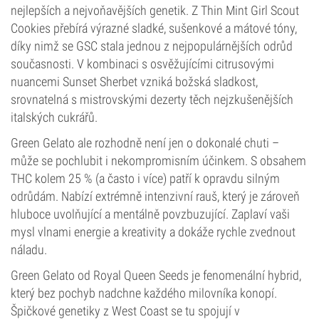
nejlepších a nejvoňavějších genetik. Z Thin Mint Girl Scout
Cookies přebírá výrazné sladké, sušenkové a mátové tóny,
díky nimž se GSC stala jednou z nejpopulárnějších odrůd
současnosti. V kombinaci s osvěžujícími citrusovými
nuancemi Sunset Sherbet vzniká božská sladkost,
srovnatelná s mistrovskými dezerty těch nejzkušenějších
italských cukrářů.
Green Gelato ale rozhodně není jen o dokonalé chuti –
může se pochlubit i nekompromisním účinkem. S obsahem
THC kolem 25 % (a často i více) patří k opravdu silným
odrůdám. Nabízí extrémně intenzivní rauš, který je zároveň
hluboce uvolňující a mentálně povzbuzující. Zaplaví vaši
mysl vlnami energie a kreativity a dokáže rychle zvednout
náladu.
Green Gelato od Royal Queen Seeds je fenomenální hybrid,
který bez pochyb nadchne každého milovníka konopí.
Špičkové genetiky z West Coast se tu spojují v