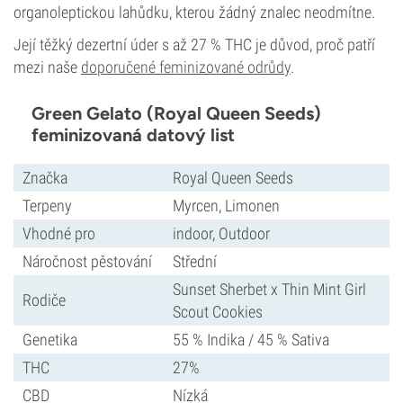
organoleptickou lahůdku, kterou žádný znalec neodmítne.
Její těžký dezertní úder s až 27 % THC je důvod, proč patří
mezi naše
doporučené feminizované odrůdy
.
Green Gelato (Royal Queen Seeds)
feminizovaná datový list
Značka
Royal Queen Seeds
Terpeny
Myrcen, Limonen
Vhodné pro
indoor, Outdoor
Náročnost pěstování
Střední
Sunset Sherbet x Thin Mint Girl
Rodiče
Scout Cookies
Genetika
55 % Indika / 45 % Sativa
THC
27%
CBD
Nízká