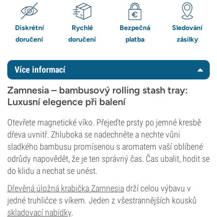
Diskrétní
Rychlé
Bezpečná
Sledování
doručení
doručení
platba
zásilky
Více informací
Zamnesia – bambusový rolling stash tray:
Luxusní elegence při balení
Otevřete magnetické víko. Přejeďte prsty po jemné kresbě
dřeva uvnitř. Zhluboka se nadechněte a nechte vůni
sladkého bambusu promísenou s aromatem vaší oblíbené
odrůdy napovědět, že je ten správný čas. Čas ubalit, hodit se
do klidu a nechat se unést.
Dřevěná úložná krabička Zamnesia
drží celou výbavu v
jedné truhličce s víkem. Jeden z všestrannějších kousků
skladovací nabídky
.