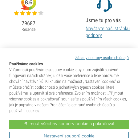
8.6
Jsme tu pro vás
79687
Navštivte naši stránku
Recenze
podpory
Zásady ochrany osobních údajů
Používáme cookies
V Zamnesii používáme soubory cookie, abychom zajistili správné
fungování našich stránek, uložili vaše preference a lépe porozuměli
chování návštěvníků. Kliknutím na možnost „Nastavení cookies“ si
můžete přečíst podrobnosti o jednotlivých typech cookies, které
používáme, a upravit si své preference. Zvolením možnosti „Přijmout
všechny cookies a pokračovat“ souhlasíte s používáním všech cookies,
jak je popsáno v našem Prohlášení o ochraně osobních údajů a
používání cookies.
Přijmout všechny soubory cookie a pokračovat
* Semena se prodávají jako sběratelské předměty. Klíčení semen je v mnoha zemích nezákonné. Před
nákupem se dobře informujte. Zakoupením potvrzujete, že jste dosáhli plnoletosti dle zákonů země, kde
žijete, a že znáte své místní právní předpisy. Zároveň se vzdáváte jakýchkoli nároků vůči společnosti
Nastavení souborů cookie