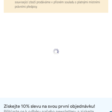
související zboží prodáváme v přísném souladu s platnými místními
právními předpisy.
Získejte 10% slevu na svou první objednávku!
Přihlaste se k odběru našeho newsletteru a získejte