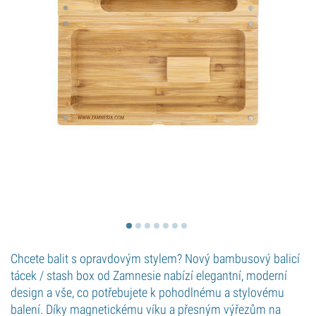
Chcete balit s opravdovým stylem? Nový bambusový balicí
tácek / stash box od Zamnesie nabízí elegantní, moderní
design a vše, co potřebujete k pohodlnému a stylovému
balení. Díky magnetickému víku a přesným výřezům na