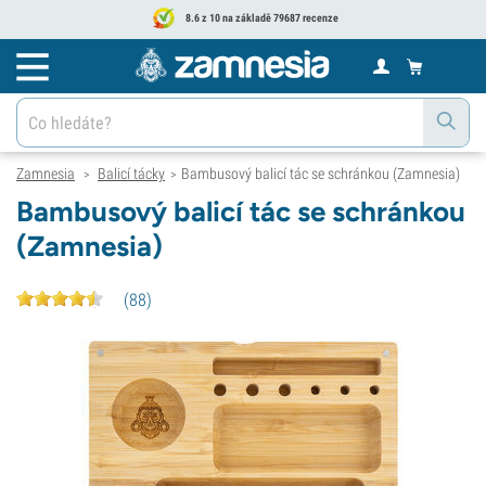
8.6 z 10 na základě 79687 recenze
Zamnesia
Balicí tácky
Bambusový balicí tác se schránkou (Zamnesia)
>
>
Bambusový balicí tác se schránkou
(Zamnesia)
(
88
)