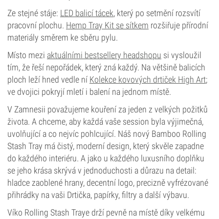
Ze stejné stáje:
LED balicí tácek
, který po setmění rozsvítí
pracovní plochu.
Hemp Tray Kit se sítkem
rozšiřuje přírodní
materiály směrem ke sběru pylu.
Místo mezi
aktuálními bestsellery headshopu
si vysloužil
tím, že řeší nepořádek, který zná každý. Na většině balicích
ploch leží hned vedle ní
Kolekce kovových drtiček High Art
;
ve dvojici pokryjí mletí i balení na jednom místě.
V Zamnesii považujeme kouření za jeden z velkých požitků
života. A chceme, aby každá vaše session byla výjimečná,
uvolňující a co nejvíc pohlcující. Náš nový Bamboo Rolling
Stash Tray má čistý, moderní design, který skvěle zapadne
do každého interiéru. A jako u každého luxusního doplňku
se jeho krása skrývá v jednoduchosti a důrazu na detail:
hladce zaoblené hrany, decentní logo, precizně vyfrézované
přihrádky na vaši Drtička, papírky, filtry a další výbavu.
Víko Rolling Stash Traye drží pevně na místě díky velkému