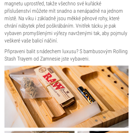
magnetu uprostřed, takže všechno své kuřácké
příslušenství můžete mít snadno a nenápadně na jednom
místě. Na víku i základně jsou měkké pěnové rohy, které
chrání nábytek před poškrábáním. Vnitřek tácku je pak
vybaven promyšlenými výřezy navrženými tak, aby pojmuly
veškeré vaše balicí náčiní.
Připraveni balit s nádechem luxusu? S bambusovým Rolling
Stash Trayem od Zamnesie jste vybaveni.