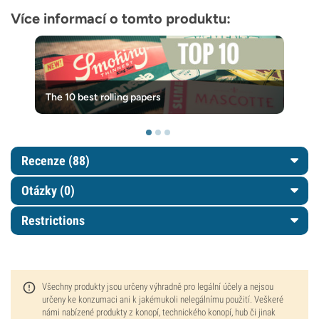
Více informací o tomto produktu:
The 10 best rolling papers
Recenze (88)
Otázky
(0)
Restrictions
Všechny produkty jsou určeny výhradně pro legální účely a nejsou
určeny ke konzumaci ani k jakémukoli nelegálnímu použití. Veškeré
námi nabízené produkty z konopí, technického konopí, hub či jinak