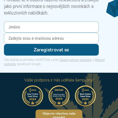
jako první informace o nejnovějších novinkách a
exkluzivních nabídkách.
Zaregistrovat se
Tato stránka je chráněna reCAPTCHA a platí
Zásady ochrany soukromí
a
Smluvní
podmínky
společnosti Google.
Vaše podpora z nás udělala šampiony!
Objevte všechna naše
ocenění