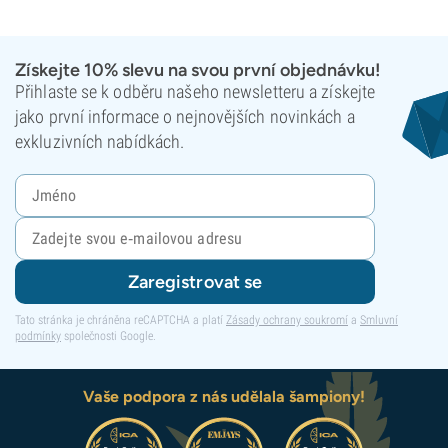
Získejte 10% slevu na svou první objednávku!
Přihlaste se k odběru našeho newsletteru a získejte
jako první informace o nejnovějších novinkách a
exkluzivních nabídkách.
Zaregistrovat se
Tato stránka je chráněna reCAPTCHA a platí
Zásady ochrany soukromí
a
Smluvní
podmínky
společnosti Google.
Vaše podpora z nás udělala šampiony!