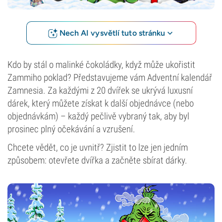
Nech AI vysvětlí tuto stránku
Kdo by stál o malinké čokoládky, když může ukořistit
Zammiho poklad? Představujeme vám Adventní kalendář
Zamnesia. Za každými z 20 dvířek se ukrývá luxusní
dárek, který můžete získat k další objednávce (nebo
objednávkám) – každý pečlivě vybraný tak, aby byl
prosinec plný očekávání a vzrušení.
Chcete vědět, co je uvnitř? Zjistit to lze jen jedním
způsobem: otevřete dvířka a začněte sbírat dárky.