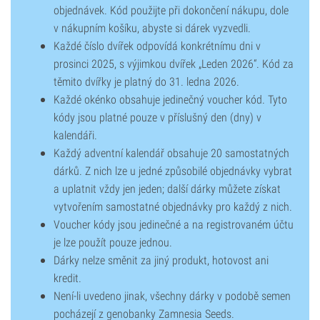
objednávek. Kód použijte při dokončení nákupu, dole
v nákupním košíku, abyste si dárek vyzvedli.
Každé číslo dvířek odpovídá konkrétnímu dni v
prosinci 2025, s výjimkou dvířek „Leden 2026“. Kód za
těmito dvířky je platný do 31. ledna 2026.
Každé okénko obsahuje jedinečný voucher kód. Tyto
kódy jsou platné pouze v příslušný den (dny) v
kalendáři.
Každý adventní kalendář obsahuje 20 samostatných
dárků. Z nich lze u jedné způsobilé objednávky vybrat
a uplatnit vždy jen jeden; další dárky můžete získat
vytvořením samostatné objednávky pro každý z nich.
Voucher kódy jsou jedinečné a na registrovaném účtu
je lze použít pouze jednou.
Dárky nelze směnit za jiný produkt, hotovost ani
kredit.
Není-li uvedeno jinak, všechny dárky v podobě semen
pocházejí z genobanky Zamnesia Seeds.