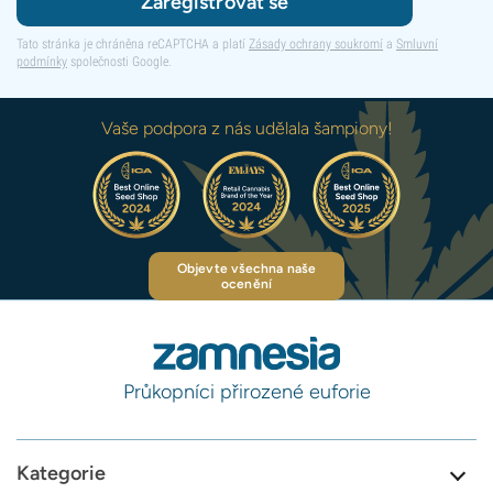
Zaregistrovat se
Tato stránka je chráněna reCAPTCHA a platí
Zásady ochrany soukromí
a
Smluvní
podmínky
společnosti Google.
Vaše podpora z nás udělala šampiony!
Objevte všechna naše
ocenění
Průkopníci přirozené euforie
Kategorie