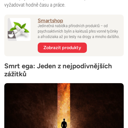
vyžadovat hodně času a práce.
Smartshop
Jedinečná nabídka přírodních produktů – od
psychoaktivních bylin a kaktusů přes vonné tyčinky
a afrodiziaka až po testy na drogy a mnoho dalšího.
Zobrazit produkty
Smrt ega: Jeden z nejpodivnějších
zážitků