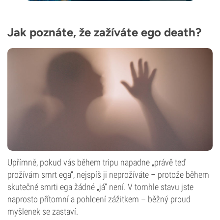
Jak poznáte, že zažíváte ego death?
Upřímně, pokud vás během tripu napadne „právě teď
prožívám smrt ega“, nejspíš ji neprožíváte – protože během
skutečné smrti ega žádné „já“ není. V tomhle stavu jste
naprosto přítomní a pohlcení zážitkem – běžný proud
myšlenek se zastaví.