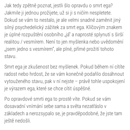
Jak tedy zpětně poznat, jestli šlo opravdu o smrt ega?
Jakmile ji jednou prožijete, už si ji s ničím nespletete.
Dokud se vám to nestalo, je ale velmi snadné zaměnit jiný
silný psychedelický zážitek za smrt ega. Klíčovým znakem
je úplné rozpuštění osobního „já“ a naprosté splynutí s širší
realitou / vesmírem. Není to jen myšlenka nebo uvědomění
„jsem jedno s vesmírem“, ale plné, přímé prožití tohoto
stavu.
Smrt ega je zkušenost bez myšlenek. Pokud během ní cítíte
radost nebo hrdost, že se vám konečně podařilo dosáhnout
vytouženého stavu, pak v ní nejste – právě tohle uspokojení
je výrazem ega, které se chce cítit úspěšné.
Po opravdové smrti ega to prostě víte. Pokud se vám
dosavadní vnímání sebe sama a světa nezatřáslo v
základech a nerozsypalo se, je pravděpodobné, že jste tam
ještě nedošli.