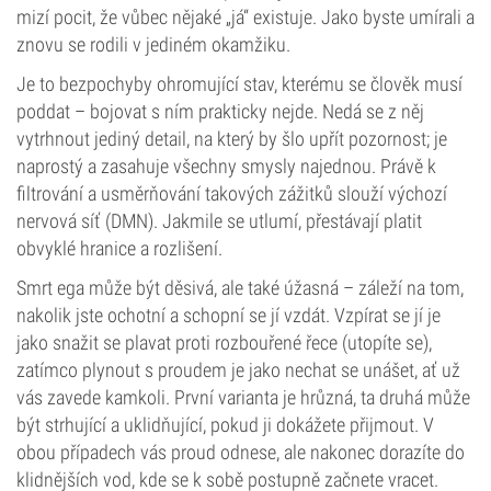
mizí pocit, že vůbec nějaké „já“ existuje. Jako byste umírali a
znovu se rodili v jediném okamžiku.
Je to bezpochyby ohromující stav, kterému se člověk musí
poddat – bojovat s ním prakticky nejde. Nedá se z něj
vytrhnout jediný detail, na který by šlo upřít pozornost; je
naprostý a zasahuje všechny smysly najednou. Právě k
filtrování a usměrňování takových zážitků slouží výchozí
nervová síť (DMN). Jakmile se utlumí, přestávají platit
obvyklé hranice a rozlišení.
Smrt ega může být děsivá, ale také úžasná – záleží na tom,
nakolik jste ochotní a schopní se jí vzdát. Vzpírat se jí je
jako snažit se plavat proti rozbouřené řece (utopíte se),
zatímco plynout s proudem je jako nechat se unášet, ať už
vás zavede kamkoli. První varianta je hrůzná, ta druhá může
být strhující a uklidňující, pokud ji dokážete přijmout. V
obou případech vás proud odnese, ale nakonec dorazíte do
klidnějších vod, kde se k sobě postupně začnete vracet.