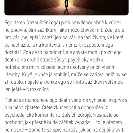
Ego death (rozpuštění ega) patří pravděpodobně k vůbec
nejpodivnějším zážitkům, jaké může člověk mít. Zda je ale
pro vás „nejlepší“, záleží jen na vás, na fázi života, ve které
se nacházíte, a na kontextu, v němž k rozpuštění ega
dochází. Zdá se to paradoxní, ale abyste mohli prožít ego
death a na druhé straně zůstat psychicky vcelku,
potřebujete mít v zásadě pevně ukotvený pocit vlastní
identity. Když je vaše já stabilní, může se zatřást, aniž by se
zhroutilo; nejisté a křehké ego se tímto zážitkem většinou
jen ještě víc rozkolísá.
Pokud se rozhodnete ego death vědomě vyhledat, nejprve si
o ní něco zjistěte. Čtěte zkušenosti a doporučení z
psychedelické komunity i z dalších zdrojů. Nesnažte se
pochopit, jak přesně bude zážitek vypadat – to je předem
nemožné – zaměřte se spíš na rady, jak se na něj připravit,