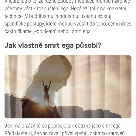
V jádru jde o to, že různé podoby meditace mohou nakonec
všechny vést k rozpuštění ega. Nezáleží tolik na konkrétní
technice. V buddhismu, hinduismu i islámu existují
specifické postupy, které mohou vyústit do toho, čemu dnes
často říkáme „ego death“ neboli smrt ega.
Jak vlastně smrt ega působí?
Jen málo zážitků se popisuje tak obtížně jako smrt ega.
Představte si, že vás zavalí příval vjemů, zatímco zároveň