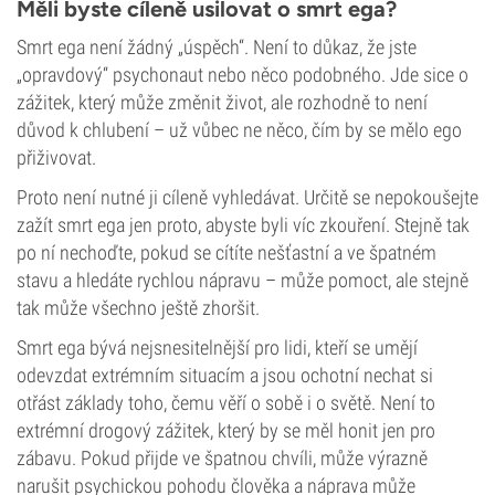
Měli byste cíleně usilovat o smrt ega?
Smrt ega není žádný „úspěch“. Není to důkaz, že jste
„opravdový“ psychonaut nebo něco podobného. Jde sice o
zážitek, který může změnit život, ale rozhodně to není
důvod k chlubení – už vůbec ne něco, čím by se mělo ego
přiživovat.
Proto není nutné ji cíleně vyhledávat. Určitě se nepokoušejte
zažít smrt ega jen proto, abyste byli víc zkouření. Stejně tak
po ní nechoďte, pokud se cítíte nešťastní a ve špatném
stavu a hledáte rychlou nápravu – může pomoct, ale stejně
tak může všechno ještě zhoršit.
Smrt ega bývá nejsnesitelnější pro lidi, kteří se umějí
odevzdat extrémním situacím a jsou ochotní nechat si
otřást základy toho, čemu věří o sobě i o světě. Není to
extrémní drogový zážitek, který by se měl honit jen pro
zábavu. Pokud přijde ve špatnou chvíli, může výrazně
narušit psychickou pohodu člověka a náprava může