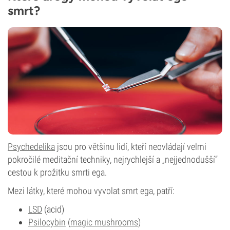
smrt?
Psychedelika
jsou pro většinu lidí, kteří neovládají velmi
pokročilé meditační techniky, nejrychlejší a „nejjednodušší“
cestou k prožitku smrti ega.
Mezi látky, které mohou vyvolat smrt ega, patří:
LSD
(acid)
Psilocybin
(
magic mushrooms
)