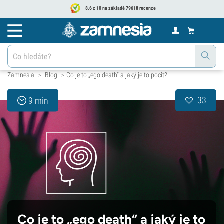
8.6 z 10 na základě 79618 recenze
Zamnesia
Blog
Co je to „ego death“ a jaký je to pocit?
>
>
33
9 min
Co je to „ego death“ a jaký je to