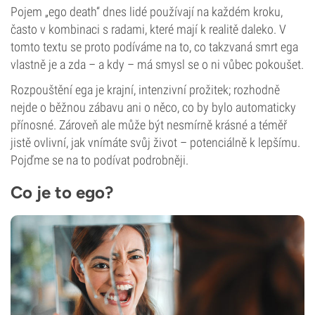
Pojem „ego death“ dnes lidé používají na každém kroku,
často v kombinaci s radami, které mají k realitě daleko. V
tomto textu se proto podíváme na to, co takzvaná smrt ega
vlastně je a zda – a kdy – má smysl se o ni vůbec pokoušet.
Rozpouštění ega je krajní, intenzivní prožitek; rozhodně
nejde o běžnou zábavu ani o něco, co by bylo automaticky
přínosné. Zároveň ale může být nesmírně krásné a téměř
jistě ovlivní, jak vnímáte svůj život – potenciálně k lepšímu.
Pojďme se na to podívat podrobněji.
Co je to ego?