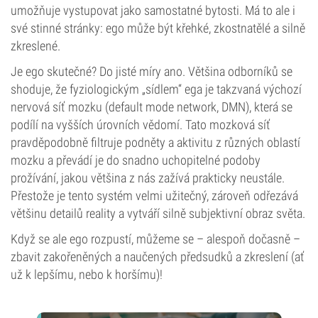
umožňuje vystupovat jako samostatné bytosti. Má to ale i
své stinné stránky: ego může být křehké, zkostnatělé a silně
zkreslené.
Je ego skutečné? Do jisté míry ano. Většina odborníků se
shoduje, že fyziologickým „sídlem“ ega je takzvaná výchozí
nervová síť mozku (default mode network, DMN), která se
podílí na vyšších úrovních vědomí. Tato mozková síť
pravděpodobně filtruje podněty a aktivitu z různých oblastí
mozku a převádí je do snadno uchopitelné podoby
prožívání, jakou většina z nás zažívá prakticky neustále.
Přestože je tento systém velmi užitečný, zároveň odřezává
většinu detailů reality a vytváří silně subjektivní obraz světa.
Když se ale ego rozpustí, můžeme se – alespoň dočasně –
zbavit zakořeněných a naučených předsudků a zkreslení (ať
už k lepšímu, nebo k horšímu)!