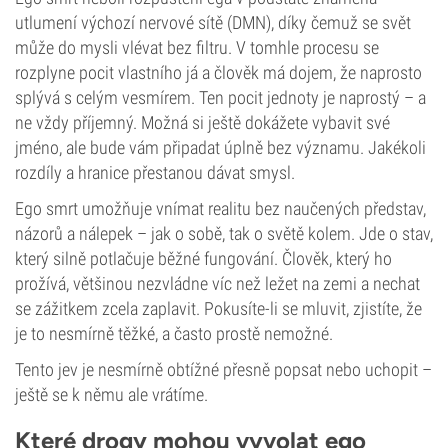
utlumení výchozí nervové sítě (DMN), díky čemuž se svět
může do mysli vlévat bez filtru. V tomhle procesu se
rozplyne pocit vlastního já a člověk má dojem, že naprosto
splývá s celým vesmírem. Ten pocit jednoty je naprostý – a
ne vždy příjemný. Možná si ještě dokážete vybavit své
jméno, ale bude vám připadat úplně bez významu. Jakékoli
rozdíly a hranice přestanou dávat smysl.
Ego smrt umožňuje vnímat realitu bez naučených představ,
názorů a nálepek – jak o sobě, tak o světě kolem. Jde o stav,
který silně potlačuje běžné fungování. Člověk, který ho
prožívá, většinou nezvládne víc než ležet na zemi a nechat
se zážitkem zcela zaplavit. Pokusíte-li se mluvit, zjistíte, že
je to nesmírně těžké, a často prostě nemožné.
Tento jev je nesmírně obtížné přesně popsat nebo uchopit –
ještě se k němu ale vrátíme.
Které drogy mohou vyvolat ego