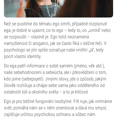
Než se pustíme do tématu ego smrtí, případně rozplynutí
ega, je dobré si ujasnit, co to ego – tedy to, co „umírá“ nebo
se rozpouští – vlastně je. Ego totiž neznamená
namyšlenost či aroganci, jak se často říká v běžné řeči. V
psychologii se jím spíše označuje naše vnitřní „já“, tedy
pocit vlastní identity.
Do ega patří informace o sobě samém (jméno, věk atd.),
naše sebehodnocení a sebeúcta, ale i přesvědčení o tom,
kdo jsme (sebepojetí). Jinými slovy, jde o způsob, jakým
člověk rozlišuje a chápe sebe sama jako odděleného od
ostatních lidí a okolního světa – a to je klíčové.
Ego je pro běžné fungování nezbytné. Filt ruje, jak vnímáme
svět, pomáhá nám se v něm orientovat a dává mu smysl,
zajišťuje určitou psychickou ochranu a vůbec nám