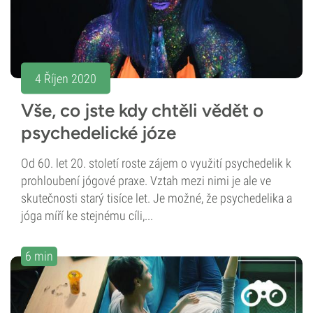
4 Říjen 2020
Vše, co jste kdy chtěli vědět o
psychedelické józe
Od 60. let 20. století roste zájem o využití psychedelik k
prohloubení jógové praxe. Vztah mezi nimi je ale ve
skutečnosti starý tisíce let. Je možné, že psychedelika a
jóga míří ke stejnému cíli,...
6 min