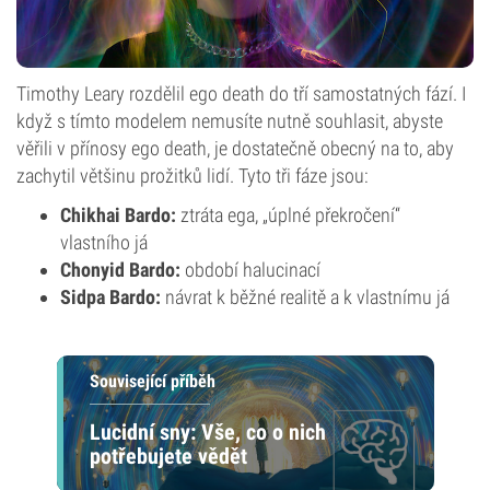
Timothy Leary rozdělil ego death do tří samostatných fází. I
když s tímto modelem nemusíte nutně souhlasit, abyste
věřili v přínosy ego death, je dostatečně obecný na to, aby
zachytil většinu prožitků lidí. Tyto tři fáze jsou:
Chikhai Bardo:
ztráta ega, „úplné překročení“
vlastního já
Chonyid Bardo:
období halucinací
Sidpa Bardo:
návrat k běžné realitě a k vlastnímu já
Související příběh
Lucidní sny: Vše, co o nich
potřebujete vědět