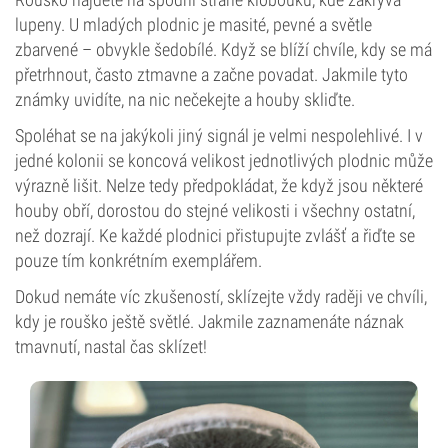
lupeny. U mladých plodnic je masité, pevné a světle
zbarvené – obvykle šedobílé. Když se blíží chvíle, kdy se má
přetrhnout, často ztmavne a začne povadat. Jakmile tyto
známky uvidíte, na nic nečekejte a houby skliďte.
Spoléhat se na jakýkoli jiný signál je velmi nespolehlivé. I v
jedné kolonii se koncová velikost jednotlivých plodnic může
výrazně lišit. Nelze tedy předpokládat, že když jsou některé
houby obří, dorostou do stejné velikosti i všechny ostatní,
než dozrají. Ke každé plodnici přistupujte zvlášť a řiďte se
pouze tím konkrétním exemplářem.
Dokud nemáte víc zkušeností, sklízejte vždy raději ve chvíli,
kdy je rouško ještě světlé. Jakmile zaznamenáte náznak
tmavnutí, nastal čas sklízet!