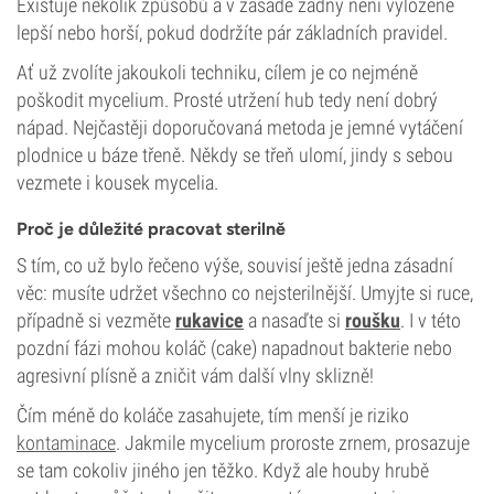
Existuje několik způsobů a v zásadě žádný není vyloženě
lepší nebo horší, pokud dodržíte pár základních pravidel.
Ať už zvolíte jakoukoli techniku, cílem je co nejméně
poškodit mycelium. Prosté utržení hub tedy není dobrý
nápad. Nejčastěji doporučovaná metoda je jemné vytáčení
plodnice u báze třeně. Někdy se třeň ulomí, jindy s sebou
vezmete i kousek mycelia.
Proč je důležité pracovat sterilně
S tím, co už bylo řečeno výše, souvisí ještě jedna zásadní
věc: musíte udržet všechno co nejsterilnější. Umyjte si ruce,
případně si vezměte
rukavice
a nasaďte si
roušku
. I v této
pozdní fázi mohou koláč (cake) napadnout bakterie nebo
agresivní plísně a zničit vám další vlny sklizně!
Čím méně do koláče zasahujete, tím menší je riziko
kontaminace
. Jakmile mycelium proroste zrnem, prosazuje
se tam cokoliv jiného jen těžko. Když ale houby hrubě