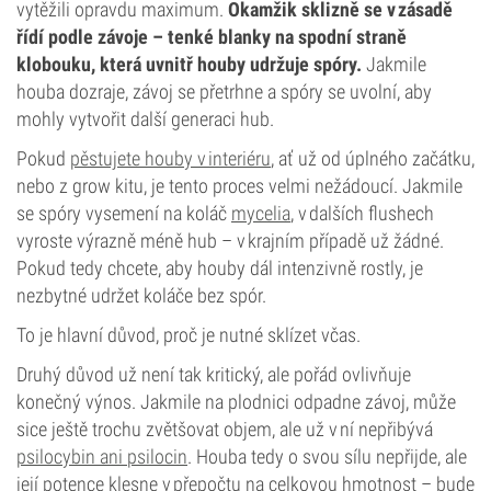
vytěžili opravdu maximum.
Okamžik sklizně se v zásadě
řídí podle závoje – tenké blanky na spodní straně
klobouku, která uvnitř houby udržuje spóry.
Jakmile
houba dozraje, závoj se přetrhne a spóry se uvolní, aby
mohly vytvořit další generaci hub.
Pokud
pěstujete houby v interiéru
, ať už od úplného začátku,
nebo z grow kitu, je tento proces velmi nežádoucí. Jakmile
se spóry vysemení na koláč
mycelia
, v dalších flushech
vyroste výrazně méně hub – v krajním případě už žádné.
Pokud tedy chcete, aby houby dál intenzivně rostly, je
nezbytné udržet koláče bez spór.
To je hlavní důvod, proč je nutné sklízet včas.
Druhý důvod už není tak kritický, ale pořád ovlivňuje
konečný výnos. Jakmile na plodnici odpadne závoj, může
sice ještě trochu zvětšovat objem, ale už v ní nepřibývá
psilocybin ani psilocin
. Houba tedy o svou sílu nepřijde, ale
její potence klesne v přepočtu na celkovou hmotnost – bude