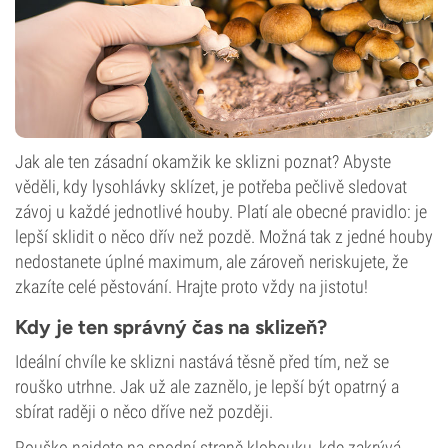
Jak ale ten zásadní okamžik ke sklizni poznat? Abyste
věděli, kdy lysohlávky sklízet, je potřeba pečlivě sledovat
závoj u každé jednotlivé houby. Platí ale obecné pravidlo: je
lepší sklidit o něco dřív než pozdě. Možná tak z jedné houby
nedostanete úplné maximum, ale zároveň neriskujete, že
zkazíte celé pěstování. Hrajte proto vždy na jistotu!
Kdy je ten správný čas na sklizeň?
Ideální chvíle ke sklizni nastává těsně před tím, než se
rouško utrhne.
Jak už ale zaznělo, je lepší být opatrný a
sbírat raději o něco dříve než později.
Rouško najdete na spodní straně klobouku, kde zakrývá