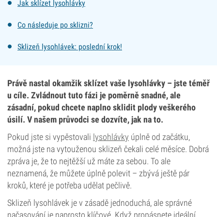
Jak sklízet lysohlávky
Co následuje po sklizni?
Sklizeň lysohlávek: poslední krok!
Právě nastal okamžik sklízet vaše lysohlávky – jste téměř
u cíle. Zvládnout tuto fázi je poměrně snadné, ale
zásadní, pokud chcete naplno sklidit plody veškerého
úsilí. V našem průvodci se dozvíte, jak na to.
Pokud jste si vypěstovali
lysohlávky
úplně od začátku,
možná jste na vytouženou sklizeň čekali celé měsíce. Dobrá
zpráva je, že to nejtěžší už máte za sebou. To ale
neznamená, že můžete úplně polevit – zbývá ještě pár
kroků, které je potřeba udělat pečlivě.
Sklizeň lysohlávek je v zásadě jednoduchá, ale správné
načasování je naprosto klíčové. Když propásnete ideální