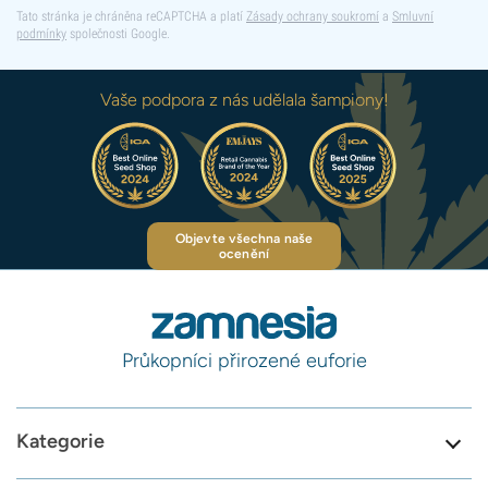
Tato stránka je chráněna reCAPTCHA a platí
Zásady ochrany soukromí
a
Smluvní
podmínky
společnosti Google.
Vaše podpora z nás udělala šampiony!
Objevte všechna naše
ocenění
Průkopníci přirozené euforie
Kategorie