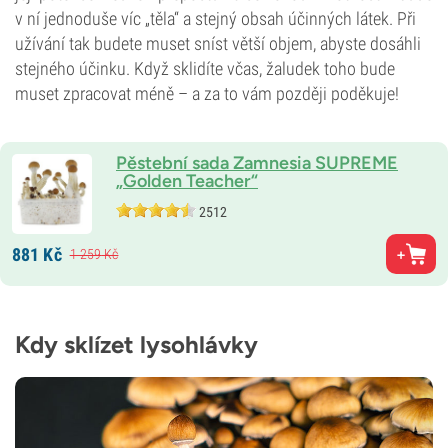
v ní jednoduše víc „těla“ a stejný obsah účinných látek. Při
užívání tak budete muset sníst větší objem, abyste dosáhli
stejného účinku. Když sklidíte včas, žaludek toho bude
muset zpracovat méně – a za to vám později poděkuje!
Pěstební sada Zamnesia SUPREME
„Golden Teacher“
2512
881
Kč
1 259
Kč
Kdy sklízet lysohlávky