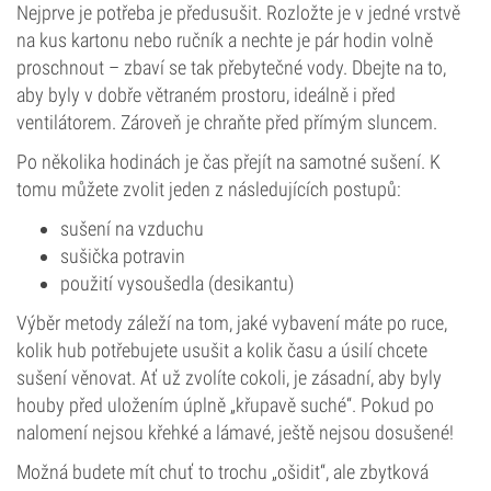
Nejprve je potřeba je předusušit. Rozložte je v jedné vrstvě
na kus kartonu nebo ručník a nechte je pár hodin volně
proschnout – zbaví se tak přebytečné vody. Dbejte na to,
aby byly v dobře větraném prostoru, ideálně i před
ventilátorem. Zároveň je chraňte před přímým sluncem.
Po několika hodinách je čas přejít na samotné sušení. K
tomu můžete zvolit jeden z následujících postupů:
sušení na vzduchu
sušička potravin
použití vysoušedla (desikantu)
Výběr metody záleží na tom, jaké vybavení máte po ruce,
kolik hub potřebujete usušit a kolik času a úsilí chcete
sušení věnovat. Ať už zvolíte cokoli, je zásadní, aby byly
houby před uložením úplně „křupavě suché“. Pokud po
nalomení nejsou křehké a lámavé, ještě nejsou dosušené!
Možná budete mít chuť to trochu „ošidit“, ale zbytková