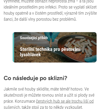
vytrhnete, můžete obnažit neprorostá zrna – a ta jsou
ideálním prostředím pro infekci. Proto se vyplatí sklízet
houby opatrně a v čistém prostředí; výrazně tím zvýšíte
šanci, že další vlny porostou bez problémů.
Související příběh
Sterilní technika pro pěstování
lysohlávek
Co následuje po sklizni?
Jakmile své houby sklidíte, máte téměř hotovo. Ve
skutečnosti je můžete rovnou sníst a užít si plody své
práce. Konzumace
čerstvých hub se ale trochu liší od
sušených
, takže stojí za to to někdy vyzkoušet.