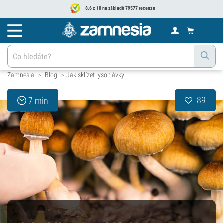
8.6 z 10 na základě 79577 recenze
Zamnesia
Blog
Jak sklízet lysohlávky
>
>
89
7 min