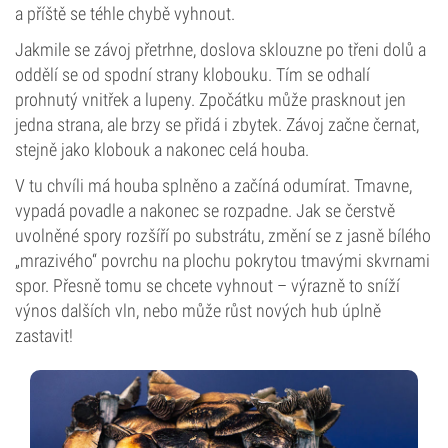
a příště se téhle chybě vyhnout.
Jakmile se závoj přetrhne, doslova sklouzne po třeni dolů a
oddělí se od spodní strany klobouku. Tím se odhalí
prohnutý vnitřek a lupeny. Zpočátku může prasknout jen
jedna strana, ale brzy se přidá i zbytek. Závoj začne černat,
stejně jako klobouk a nakonec celá houba.
V tu chvíli má houba splněno a začíná odumírat. Tmavne,
vypadá povadle a nakonec se rozpadne. Jak se čerstvě
uvolněné spory rozšíří po substrátu, změní se z jasně bílého
„mrazivého“ povrchu na plochu pokrytou tmavými skvrnami
spor. Přesně tomu se chcete vyhnout – výrazně to sníží
výnos dalších vln, nebo může růst nových hub úplně
zastavit!