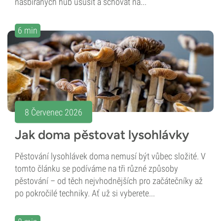
nasbíraných hub usušit a schovat na...
6 min
8 Červenec 2026
Jak doma pěstovat lysohlávky
Pěstování lysohlávek doma nemusí být vůbec složité. V
tomto článku se podíváme na tři různé způsoby
pěstování – od těch nejvhodnějších pro začátečníky až
po pokročilé techniky. Ať už si vyberete...