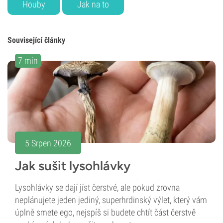
Houby
Jak na to
Související články
7 min
5 Srpen 2026
Jak sušit lysohlávky
Lysohlávky se dají jíst čerstvé, ale pokud zrovna
neplánujete jeden jediný, superhrdinský výlet, který vám
úplně smete ego, nejspíš si budete chtít část čerstvě