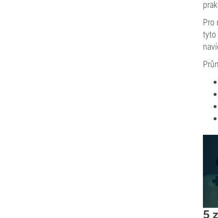
prak
Pro 
tyto
naví
Prům
5 