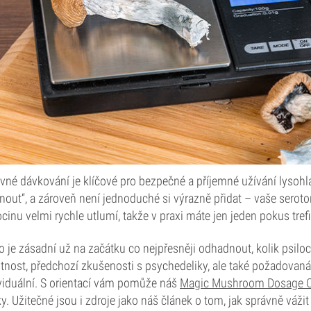
vné dávkování je klíčové pro bezpečné a příjemné užívání lysohláv
nout“, a zároveň není jednoduché si výrazně přidat – vaše serot
ocinu velmi rychle utlumí, takže v praxi máte jen jeden pokus tre
o je zásadní už na začátku co nejpřesněji odhadnout, kolik psiloc
nost, předchozí zkušenosti s psychedeliky, ale také požadovaná 
viduální. S orientací vám pomůže náš
Magic Mushroom Dosage Ca
y. Užitečné jsou i zdroje jako náš článek o tom, jak správně váž