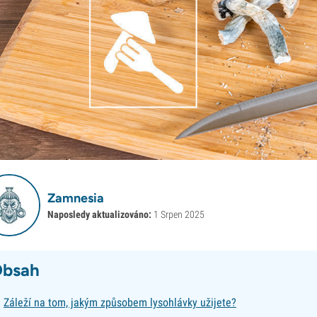
Zamnesia
Naposledy aktualizováno:
1 Srpen 2025
bsah
Záleží na tom, jakým způsobem lysohlávky užijete?