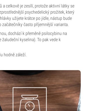
 celkově je zesílí, protože aktivní látky se
rostřednější psychedelický prožitek, který
hlávky užijete krátce po jídle, nástup bude
ro začátečníky často příjemnější varianta.
inou, dochází k přeměně psilocybinu na
e žaludeční kyselina). To pak vede k
u hodně záleží.