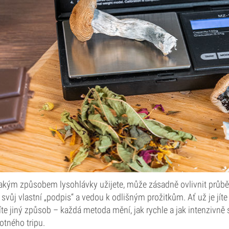
jakým způsobem lysohlávky užijete, může zásadně ovlivnit průběh
 svůj vlastní „podpis“ a vedou k odlišným prožitkům. Ať už je jíte
íte jiný způsob – každá metoda mění, jak rychle a jak intenzivně
tného tripu.