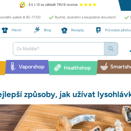
8.6 z 10 na základě 79618 recenze
 pondělí–pátek 8:30–17:00
Rychlé, diskrétní a bezplatné doručení!
Merch
Blog
Recepty
Průvodce pěsto
Vaporshop
Smartsh
Healthshop
jlepší způsoby, jak užívat lysohláv