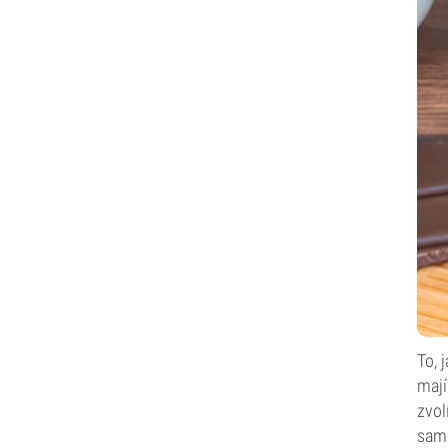
To, 
mají
zvol
samo