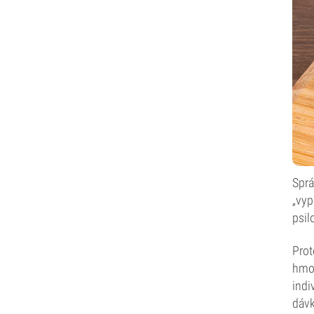
Sprá
„vyp
psil
Prot
hmot
indi
dávk