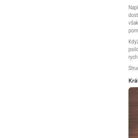
Např
dost
však
poma
Když
psil
rych
Stru
Krá