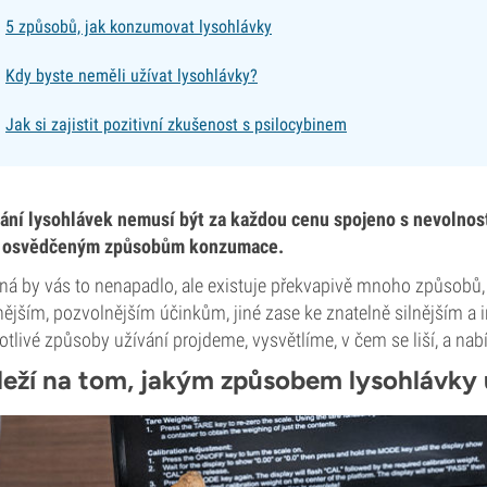
5 způsobů, jak konzumovat lysohlávky
Kdy byste neměli užívat lysohlávky?
Jak si zajistit pozitivní zkušenost s psilocybinem
ání lysohlávek nemusí být za každou cenu spojeno s nevolností
i osvědčeným způsobům konzumace.
á by vás to nenapadlo, ale existuje překvapivě mnoho způsobů, 
ějším, pozvolnějším účinkům, jiné zase ke znatelně silnějším a 
otlivé způsoby užívání projdeme, vysvětlíme, v čem se liší, a n
leží na tom, jakým způsobem lysohlávky 