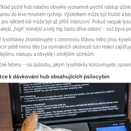
íklad požití hub nalačno obvykle významně urychlí nástup účinků a
anou do krve mnohem rychleji. Výsledkem může být hlubší a bezp
 pro některé lidi může být až příliš intenzivní. Pokud naopak lyso
lejší, „high“ mírnější a celý trip často dříve odezní – což bývá p
 lysohlávky zkombinujete s citronovou šťávou nebo jinou kysel
ocin ještě mimo tělo (za normálních okolností tuto reakci zajišťuj
lejšímu nástupu a obvykle i silnějším účinkům.
čně řečeno – na způsobu, jakým lysohlávky konzumujete, opravd
tce k dávkování hub obsahujících psilocybin