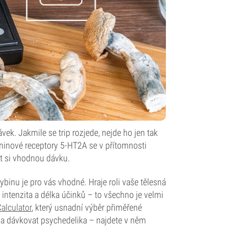
ek. Jakmile se trip rozjede, nejde ho jen tak
oninové receptory 5-HT2A se v přítomnosti
fit si vhodnou dávku.
ybinu je pro vás vhodné. Hraje roli vaše tělesná
intenzita a délka účinků – to všechno je velmi
lculator
, který usnadní výběr přiměřené
it a dávkovat psychedelika – najdete v něm