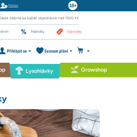
Pomoc
Dárek zdarma ke každé objednávce nad 1500 Kč
váním
Nabídky
Výprodej
Přihlásit se
Seznam přání
op
Growshop
Lysohlávky
ky