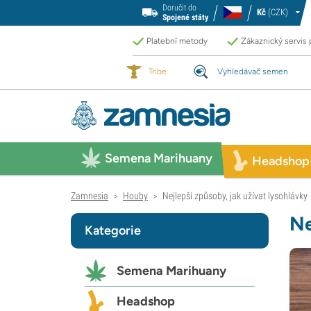
Doručit do
Kč
(CZK)
Spojené státy
Platební metody
Zákaznický servis
Tribe
Vyhledávač semen
Semena Marihuany
Headshop
Zamnesia
Houby
Nejlepší způsoby, jak užívat lysohlávky
>
>
Ne
Kategorie
Semena Marihuany
Headshop