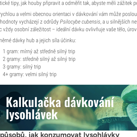
tické tipy, jak houby připravit a odměřit tak, abyste měli zážitek 
rychlou a velmi obecnou orientaci v dávkování vám může poslouži
 hodnoty vycházejí z odrůdy
Psilocybe cubensis
, a u silnějších 
c vždy osobní záležitost – ideální dávku ovlivňuje vaše tělo, úroveň
ěrné dávky hub a jejich síla účinku:
1 gram: mírný až středně silný trip
2 gramy: středně silný až silný trip
3 gramy: silný trip
4+ gramy: velmi silný trip
Kalkulačka dávkování
lysohlávek
způsobů, jak konzumovat lysohlávky