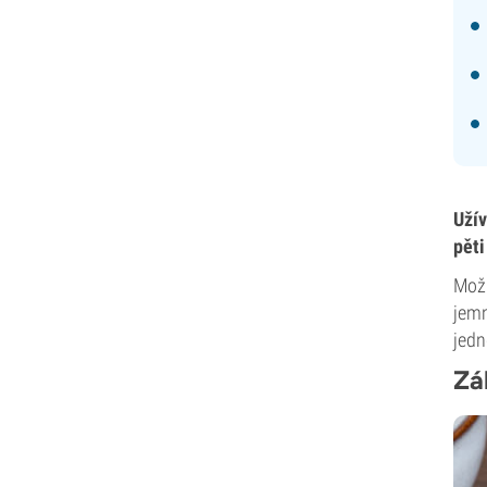
Užív
pět
Možn
jemn
jedn
Zá