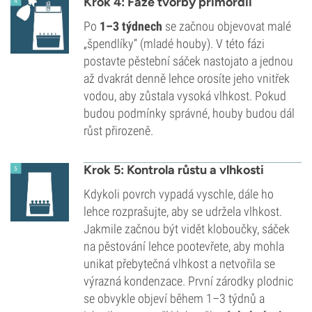
Krok 4: Fáze tvorby primordií
Po
1–3 týdnech
se začnou objevovat malé
„špendlíky“ (mladé houby). V této fázi
postavte pěstební sáček nastojato a jednou
až dvakrát denně lehce orosíte jeho vnitřek
vodou, aby zůstala vysoká vlhkost. Pokud
budou podmínky správné, houby budou dál
růst přirozeně.
Krok 5: Kontrola růstu a vlhkosti
Kdykoli povrch vypadá vyschle, dále ho
lehce rozprašujte, aby se udržela vlhkost.
Jakmile začnou být vidět kloboučky, sáček
na pěstování lehce pootevřete, aby mohla
unikat přebytečná vlhkost a netvořila se
výrazná kondenzace. První zárodky plodnic
se obvykle objeví během 1–3 týdnů a