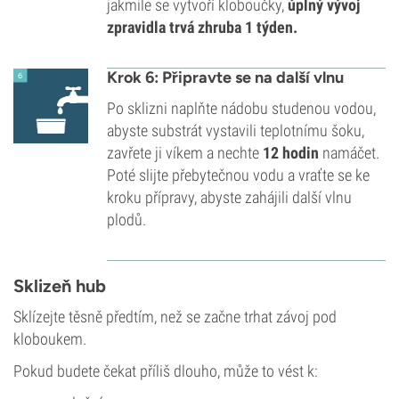
jakmile se vytvoří kloboučky,
úplný vývoj
zpravidla trvá zhruba 1 týden.
Krok 6: Připravte se na další vlnu
Po sklizni naplňte nádobu studenou vodou,
abyste substrát vystavili teplotnímu šoku,
zavřete ji víkem a nechte
12 hodin
namáčet.
Poté slijte přebytečnou vodu a vraťte se ke
kroku přípravy, abyste zahájili další vlnu
plodů.
Sklizeň hub
Sklízejte těsně předtím, než se začne trhat závoj pod
kloboukem.
Pokud budete čekat příliš dlouho, může to vést k: