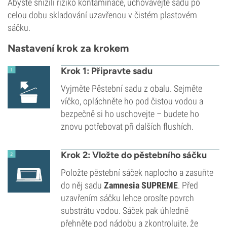
Abyste snížili riziko kontaminace, uchovávejte sadu po
celou dobu skladování uzavřenou v čistém plastovém
sáčku.
Nastavení krok za krokem
Krok 1: Připravte sadu
Vyjměte Pěstební sadu z obalu. Sejměte
víčko, opláchněte ho pod čistou vodou a
bezpečně si ho uschovejte – budete ho
znovu potřebovat při dalších flushích.
Krok 2: Vložte do pěstebního sáčku
Položte pěstební sáček naplocho a zasuňte
do něj sadu
Zamnesia SUPREME
. Před
uzavřením sáčku lehce orosíte povrch
substrátu vodou. Sáček pak úhledně
přehněte pod nádobu a zkontrolujte, že