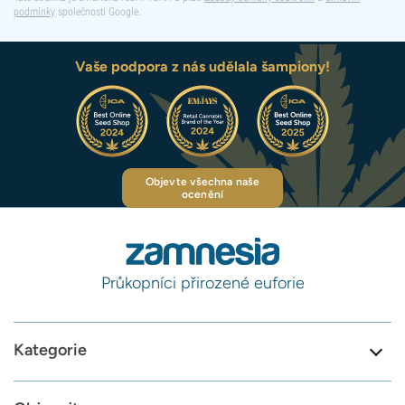
podmínky
společnosti Google.
Vaše podpora z nás udělala šampiony!
Objevte všechna naše
ocenění
Průkopníci přirozené euforie
Kategorie