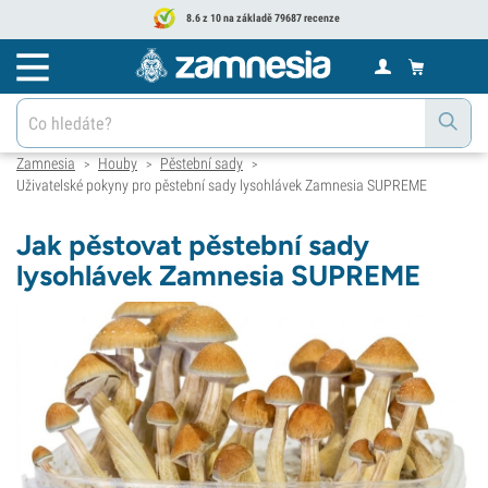
8.6 z 10 na základě 79687 recenze
Zamnesia
Houby
Pěstební sady
>
>
>
Uživatelské pokyny pro pěstební sady lysohlávek Zamnesia SUPREME
Jak pěstovat pěstební sady
lysohlávek Zamnesia SUPREME