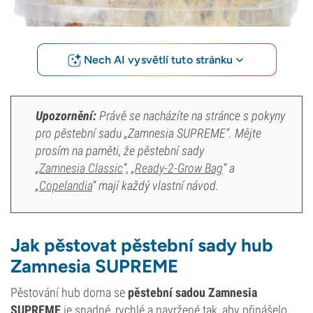
Nech AI vysvětlí tuto stránku
Upozornění:
Právě se nacházíte na stránce s pokyny
pro pěstební sadu „
Zamnesia SUPREME
“. Mějte
prosím na paměti, že pěstební sady
„
Zamnesia Classic
“, „
Ready-2-Grow Bag
“ a
„
Copelandia
“ mají každý vlastní návod.
Jak pěstovat pěstební sady hub
Zamnesia SUPREME
Pěstování hub doma se
pěstební sadou Zamnesia
SUPREME
je snadné, rychlé a navržené tak, aby přinášelo