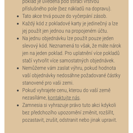
poklad je uvedena pod stírací vrstvou
příslušného pole (bez nákladů na dopravu).
Tato akce trvá pouze do vyčerpání zásob.
Každý kód z pokladové karty je jedinečný a lze
jej použít jen jednou na propojeném účtu.
Na jednu objednávku lze použít pouze jeden
slevový kód. Neznamená to však, že máte nárok
jen na jeden poklad. Pro uplatnění více pokladů
stačí vytvořit více samostatných objednávek.
Nemůžeme vám zaslat výhru, pokud hodnota
vaší objednávky nedosáhne požadované částky
stanovené pro vaši zemi.
Pokud vyhrajete cenu, kterou do vaší země
nezasíláme,
kontaktujte nás
.
Zamnesia si vyhrazuje právo tuto akci kdykoli
bez předchozího upozornění změnit, rozšířit,
pozastavit, zrušit, odstranit nebo jinak upravit.