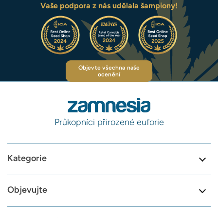
Vaše podpora z nás udělala šampiony!
Objevte všechna naše
ocenění
Průkopníci přirozené euforie
Kategorie
Objevujte