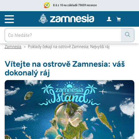
8.6 z 10 na základě 79659 recenze
Zamnesia
Poklady čekají na ostrově Zamnesia: Nejvyšší ráj
>
Vítejte na ostrově Zamnesia: váš
dokonalý ráj