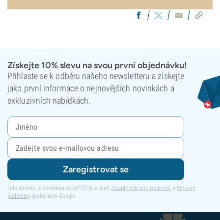
Získejte 10% slevu na svou první objednávku!
Přihlaste se k odběru našeho newsletteru a získejte
jako první informace o nejnovějších novinkách a
exkluzivních nabídkách.
Zaregistrovat se
Tato stránka je chráněna reCAPTCHA a platí
Zásady ochrany soukromí
a
Smluvní
podmínky
společnosti Google.