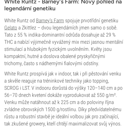
White Runtz - Barney's Farm: Nový pohled na
legendární genetiku
White Runtz od
Barney’s Farm
spojuje prvotřídní genetiku
Gelato
a Zkittlez – dvou legendárních jmen samo o sobě.
Tato z 55 % indika-dominantní odrůda dosahuje až 29 %
THC a nabízí výjimečně vyvážený mix mezi jasnou mentální
stimulací a hlubokým fyzickým uvolněním. Květy jsou
kompaktní, hutné a doslova obalené pryskyřičnými
trichomy, často s nádhernými fialovými odstíny.
White Runtz prospívá jak v indoor, tak i při pěstování venku
a skvěle reaguje na tréninkové techniky jako topping,
SCROG i LST. V indooru dorůstá do výšky 120–140 cm a po
56–70 dnech kvetení dokáže vyprodukovat až 550 g/m².
Venku může natáhnout až k 225 cm a do poloviny října
zvládne obrovských 1500 g/rostlinu. Díky předvídatelnému
růstu a robustní stavbě je ideální volbou jak pro začínající,
tak zkušené growery, kteří chtějí maximalizovat svůj výnos.