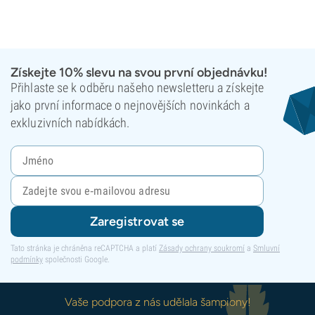
Získejte 10% slevu na svou první objednávku!
Přihlaste se k odběru našeho newsletteru a získejte
jako první informace o nejnovějších novinkách a
exkluzivních nabídkách.
Zaregistrovat se
Tato stránka je chráněna reCAPTCHA a platí
Zásady ochrany soukromí
a
Smluvní
podmínky
společnosti Google.
Vaše podpora z nás udělala šampiony!