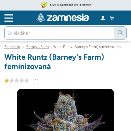
8.6 z 10 na základě 79618 recenze
Zamnesia
Barney's Farm
White Runtz (Barney's Farm) feminizovaná
>
>
White Runtz (Barney's Farm)
feminizovaná
(
1
)