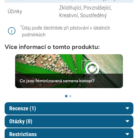
Zklidňující, Povznášející,
Účinky
Kreativní, Soustředěný
*
Údaj podle šlechtitele při pěstování v ideálních
podmínkách
Více informací o tomto produktu:
Co jsou feminizovaná semena konopí?
Recenze (1)
Otázky
(0)
Restrictions