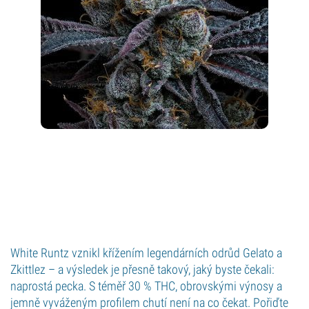
White Runtz vznikl křížením legendárních odrůd Gelato a
Zkittlez – a výsledek je přesně takový, jaký byste čekali:
naprostá pecka. S téměř 30 % THC, obrovskými výnosy a
jemně vyváženým profilem chutí není na co čekat. Pořiďte