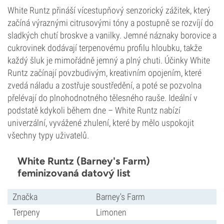
White Runtz přináší vícestupňový senzorický zážitek, který
začíná výraznými citrusovými tóny a postupně se rozvíjí do
sladkých chutí broskve a vanilky. Jemné náznaky borovice a
cukrovinek dodávají terpenovému profilu hloubku, takže
každý šluk je mimořádně jemný a plný chuti. Účinky White
Runtz začínají povzbudivým, kreativním opojením, které
zvedá náladu a zostřuje soustředění, a poté se pozvolna
přelévají do plnohodnotného tělesného rauše. Ideální v
podstatě kdykoli během dne – White Runtz nabízí
univerzální, vyvážené zhulení, které by mělo uspokojit
všechny typy uživatelů.
White Runtz (Barney's Farm)
feminizovaná datový list
Značka
Barney's Farm
Terpeny
Limonen