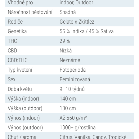
Vhodné pro
indoor, Outdoor
Náročnost pěstování
Snadná
Rodiče
Gelato x Zkittlez
Genetika
55 % Indika / 45 % Sativa
THC
29 %
CBD
Nízká
CBD:THC
Neznámé
Typ kvetení
Fotoperioda
Sex
Feminizovaná
Doba květu
9–10 týdnů
Výška (indoor)
140 cm
Výška (outdoor)
130 cm
Výnos (indoor)
Až 550 g/m²
Výnos (outdoor)
1000+ g/rostlina
Chuť / aroma
Citrus, Vanilka, Candy, Tropické