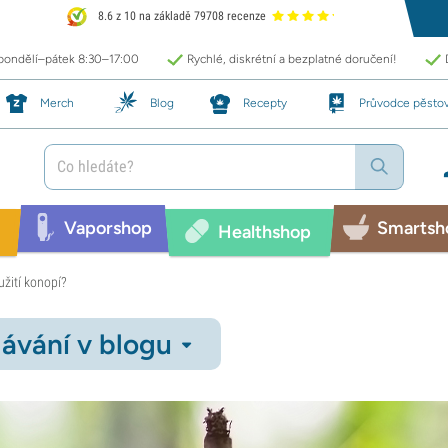
8.6 z 10 na základě 79708 recenze
 pondělí–pátek 8:30–17:00
Rychlé, diskrétní a bezplatné doručení!
Merch
Blog
Recepty
Průvodce pěsto
Vaporshop
Smartsh
Healthshop
užití konopí?
ávání v blogu