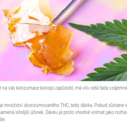
vně na vás konzumace konopí zapůsobí, má vliv celá řada vzájem
je množství zkonzumovaného THC, tedy dávka. Pokud zůstane vše
namená silnější účinek. Dávku je proto vhodné vnímat jako rozh
uše.