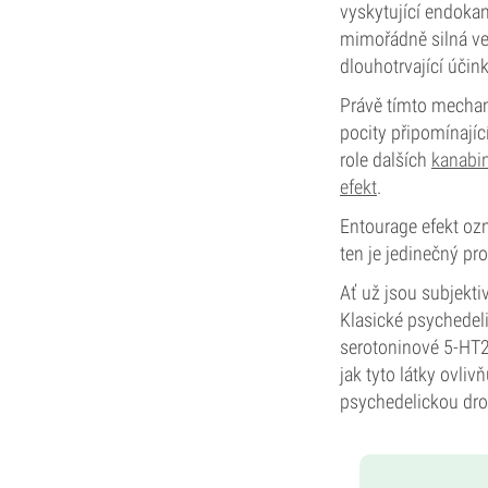
vyskytující endoka
mimořádně silná ve
dlouhotrvající účink
Právě tímto mechan
pocity připomínajíc
role dalších
kanabi
efekt
.
Entourage efekt oz
ten je jedinečný pr
Ať už jsou subjekti
Klasické psychedeli
serotoninové 5-HT2A
jak tyto látky ovl
psychedelickou dro