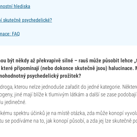
nostní hlediska
í skutečně psychedelické?
inace: FAQ
u být někdy až překvapivě silné – rauš může působit lehce „
, které připomínají (nebo dokonce skutečně jsou) halucinace.
lnohodnotný psychedelický prožitek?
droga, kterou nelze jednoduše zařadit do jedné kategorie. Někter
ogeny, jiné mají blíže k tlumivým látkám a další se zase podobaj
du jedinečné.
okému spektru účinků je na místě otázka, zda může konopí vyvo
tu se podíváme na to, jak konopí působí, a zda jej lze skutečně 