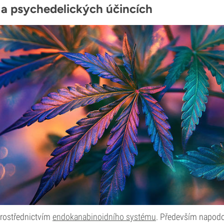
a psychedelických účincích
prostřednictvím
endokanabinoidního systému
. Především napodo