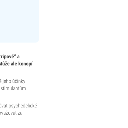
tripově“ a
 Může ale konopí
é jeho účinky
í stimulantům –
lávat
psychedelické
považovat za