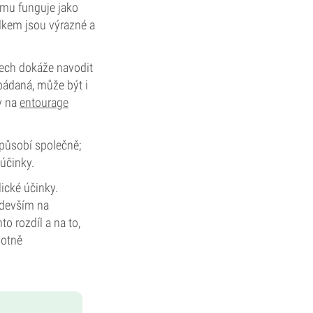
omu funguje jako
dkem jsou výrazné a
ech dokáže navodit
bádaná, může být i
iv na
entourage
 působí společně;
 účinky.
lické účinky.
edevším na
o rozdíl a na to,
notně