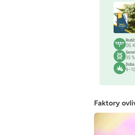
Rodi
OG K
Gene
35 %
Doba
9–10
Faktory ovli