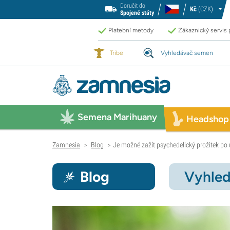
Doručit do
Kč
(CZK)
Spojené státy
Platební metody
Zákaznický servis
Tribe
Vyhledávač semen
Semena Marihuany
Headshop
Zamnesia
Blog
Je možné zažít psychedelický prožitek po 
>
>
Blog
Vyhled