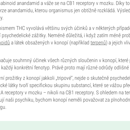
nabinoid anandamid a váže se na CB1 receptory v mozku. Díky t
rze anandamidu, kterou organismus jen obtížně rozkládá. Výsle
y.
ismem THC vyvolává většinu svých účinků a v některých případ
í psychedelické zážitky. Neméně důležitá, i když zatím méně pro
noidů
a látek obsažených v konopí (například
terpenů
) a jejich vl
načuje souhrnný účinek všech různých sloučenin v konopí, které
o každý konkrétní fenotyp. Právě proto mají různé odrůdy odlišné
vní prožitky z konopí jakkoli „tripové“, nejde o skutečně psychede
cké látky tvoří specifickou skupinu substancí, které se vážou př
 receptory v mozku – nikoli na CB1 receptory. S ohledem na tent
ivňují naši psychiku, bychom konopí neměli považovat za plnohod
gu.