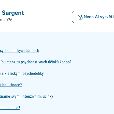
 Sargent
Nech AI vysvětlí
en 2026
sychedelických účincích
jící intenzitu psychoaktivních účinků konopí
 s klasickými psychedeliky
í halucinace?
známé svými intenzivními účinky
 halucinace?