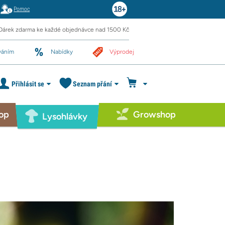
Pomoc
Dárek zdarma ke každé objednávce nad 1500 Kč
váním
Nabídky
Výprodej
Přihlásit se
Seznam přání
op
Growshop
Lysohlávky