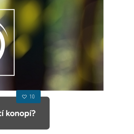
10
tí konopí?