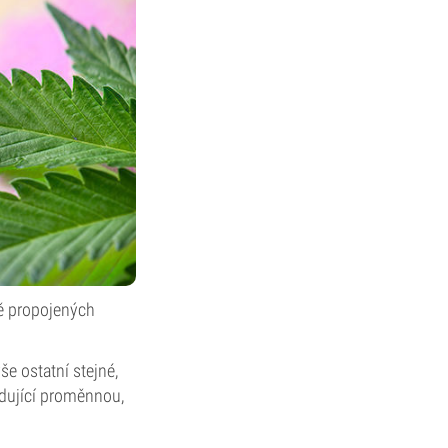
ně propojených
 ostatní stejné,
odující proměnnou,