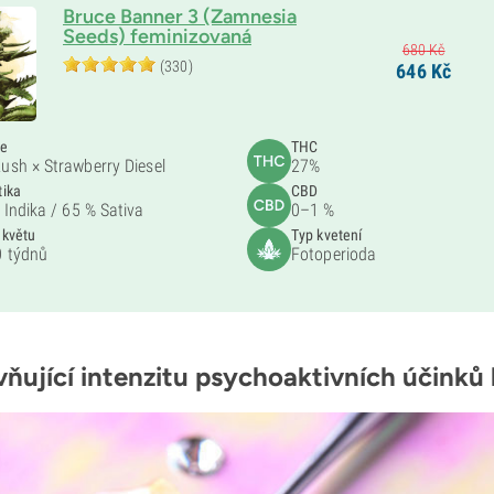
Bruce Banner 3 (Zamnesia
Seeds) feminizovaná
680
Kč
(330)
646
Kč
če
THC
ush × Strawberry Diesel
27%
tika
CBD
 Indika /
65 % Sativa
0–1 %
 květu
Typ kvetení
 týdnů
Fotoperioda
vňující intenzitu psychoaktivních účinků