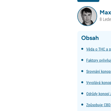
Max
8 Led
Obsah
Věda o THC a p
Faktory ovlivňu
Srovnání konopí
Vyvolává konop
Odrůdy konopí 
Způsobuje CBD