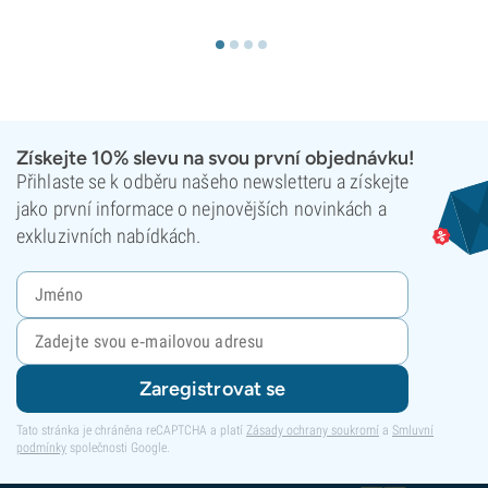
Získejte 10% slevu na svou první objednávku!
Přihlaste se k odběru našeho newsletteru a získejte
jako první informace o nejnovějších novinkách a
exkluzivních nabídkách.
Zaregistrovat se
Tato stránka je chráněna reCAPTCHA a platí
Zásady ochrany soukromí
a
Smluvní
podmínky
společnosti Google.