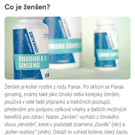
Co je ženšen?
Ženšen je kořen rostlin z rodu Panax. Po sklizni se Panax
ginseng, známý také jako čínský nebo korejský ženšen,
používá v celé řadě přípravků a tradičních postupů,
především pro podporu celkové vitality a dalších možných
benefitů pro zdraví. Název „ženšen“ vychází z čínského
slova „rénshēn“, které v podstatě znamená „člověk“ (rén) a
„kořen rostliny“ (shēn). Odráží to vzhled kořene, který často