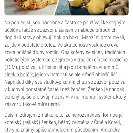
Na pohled si jsou podobné a často se používají ke stejným
účelům, takže se zázvor a ženšen v nabídce přírodních
doplňků stravy objevují bok po boku. Mnozí si proto myslí,
že jde v podstatě o totéž. Ve skutečnosti však jde o dva
zcela odlišné druhy rostlin. Oba kořeny se sice v tradičních
holistických systémech, zejména v tradiční čínské medicíně
(TCM), používají už tisíce let a jsou bohaté na vitamín C,
zinek a hořčík
, jejich vlastnosti se ale v řadě ohledů liší.
Například díky své sladko‑pikantní chuti se zázvor používá
v kuchyni podstatně častěji než ženšen. Ženšen je naopak
ceněný spíše pro svůj možný vliv na imunitní systém, který
zázvor v takové míře nemá.
Dalším zdrojem zmatku je to, že nejrozšířenější formou je
korejský (asijský) ženšen, běžný zejména v Číně a Koreji,
který je známý spíše stimulačním působením. Americký