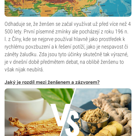
Odhaduje se, že ženšen se začal využívat už před více než 4
500 lety. První písemné zmínky ale pocházejí z roku 196 n.
l. z Číny, kde se nejprve používal hlavně jako prostředek k
rychlému povzbuzení a k řešení potíží, jako je nespavost či
záněty žaludku. Zda jsou tyto účinky skutečně tak výrazné,
je v dnešní době předmětem debat, na oblibě ženšenu to
však nijak neubírá.
Jaký je rozdíl mezi ženšenem a zázvorem?