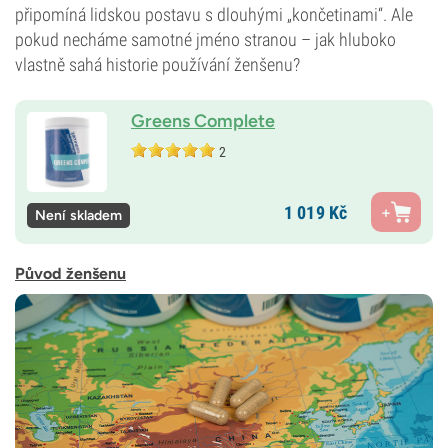
připomíná lidskou postavu s dlouhými „končetinami“. Ale
pokud necháme samotné jméno stranou – jak hluboko
vlastně sahá historie používání ženšenu?
Greens Complete
2
1 019
Kč
Není skladem
Původ ženšenu