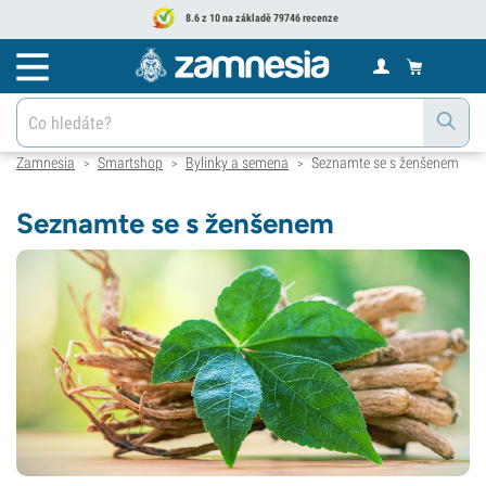
8.6 z 10 na základě 79746 recenze
Zamnesia
Smartshop
Bylinky a semena
Seznamte se s ženšenem
>
>
>
Seznamte se s ženšenem