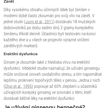
Zánět
Díky vysokému obsahu účinných látek byl ženšen v
moderní době často zkoumán pro svůj vliv na zánět. V
jedné studii (
Jung et al., 2011
) dostávalo 18 mužských
dobrovolníků po dobu sedmi dnů 2 gramy korejského
ženšenu třikrát denně. Účastníci byli testováni na konci
každého dne a u všech se projevilo výrazné snížení
zánětlivých markerů.
Erektilní dysfunkce
Ginsen je zkoumán také z hlediska vlivu na erektilní
dysfunkci. Vědecké studie naznačují, že užívání ginsengu
může snižovat úroveň oxidačního stresu, a tím napomáhat
lepšímu prokrvení topořivých těles v penisu. Jedna z nich
(
Choi et al., 1995
) popisuje až 60% zlepšení u účastníků
užívajících korejský ginseng ve srovnání s těmi, kteří
dostávali běžné léky na erektilní dysfunkci.
Je užívání ginsengu bezpečné?