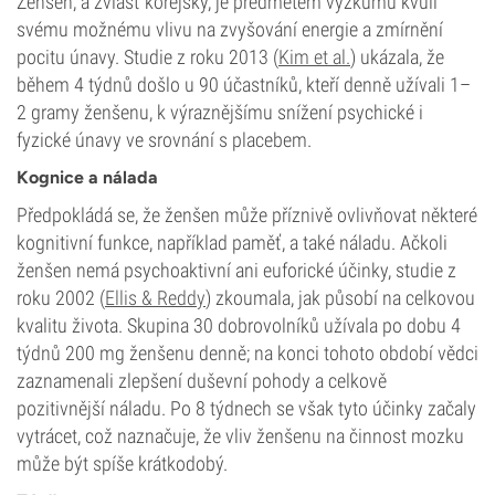
Ženšen, a zvlášť korejský, je předmětem výzkumu kvůli
svému možnému vlivu na zvyšování energie a zmírnění
pocitu únavy. Studie z roku 2013 (
Kim et al.
) ukázala, že
během 4 týdnů došlo u 90 účastníků, kteří denně užívali 1–
2 gramy ženšenu, k výraznějšímu snížení psychické i
fyzické únavy ve srovnání s placebem.
Kognice a nálada
Předpokládá se, že ženšen může příznivě ovlivňovat některé
kognitivní funkce, například paměť, a také náladu. Ačkoli
ženšen nemá psychoaktivní ani euforické účinky, studie z
roku 2002 (
Ellis & Reddy
) zkoumala, jak působí na celkovou
kvalitu života. Skupina 30 dobrovolníků užívala po dobu 4
týdnů 200 mg ženšenu denně; na konci tohoto období vědci
zaznamenali zlepšení duševní pohody a celkově
pozitivnější náladu. Po 8 týdnech se však tyto účinky začaly
vytrácet, což naznačuje, že vliv ženšenu na činnost mozku
může být spíše krátkodobý.