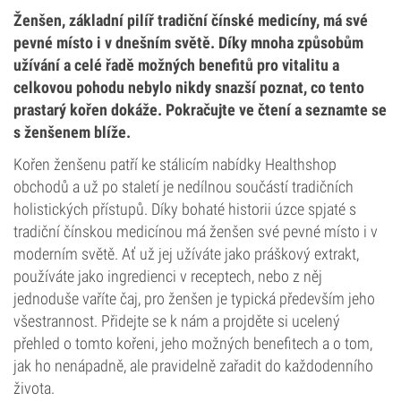
Ženšen, základní pilíř tradiční čínské medicíny, má své
pevné místo i v dnešním světě. Díky mnoha způsobům
užívání a celé řadě možných benefitů pro vitalitu a
celkovou pohodu nebylo nikdy snazší poznat, co tento
prastarý kořen dokáže. Pokračujte ve čtení a seznamte se
s ženšenem blíže.
Kořen ženšenu patří ke stálicím nabídky Healthshop
obchodů a už po staletí je nedílnou součástí tradičních
holistických přístupů. Díky bohaté historii úzce spjaté s
tradiční čínskou medicínou má ženšen své pevné místo i v
moderním světě. Ať už jej užíváte jako práškový extrakt,
používáte jako ingredienci v receptech, nebo z něj
jednoduše vaříte čaj, pro ženšen je typická především jeho
všestrannost. Přidejte se k nám a projděte si ucelený
přehled o tomto kořeni, jeho možných benefitech a o tom,
jak ho nenápadně, ale pravidelně zařadit do každodenního
života.