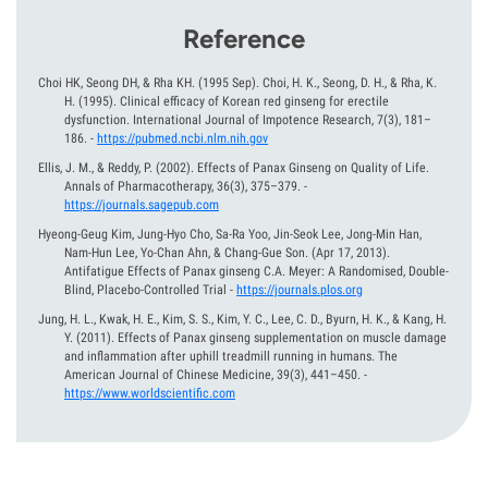
Reference
Choi HK, Seong DH, & Rha KH. (1995 Sep). Choi, H. K., Seong, D. H., & Rha, K.
H.
(1995).
Clinical efficacy of Korean red ginseng for erectile
dysfunction. International Journal of Impotence Research, 7(3), 181–
186.
-
https://pubmed.ncbi.nlm.nih.gov
Ellis, J. M., & Reddy, P.
(2002).
Effects of Panax Ginseng on Quality of Life.
Annals of Pharmacotherapy, 36(3), 375–379.
-
https://journals.sagepub.com
Hyeong-Geug Kim, Jung-Hyo Cho, Sa-Ra Yoo, Jin-Seok Lee, Jong-Min Han,
Nam-Hun Lee, Yo-Chan Ahn, & Chang-Gue Son.
(Apr 17, 2013).
Antifatigue Effects of Panax ginseng C.A. Meyer: A Randomised, Double-
Blind, Placebo-Controlled Trial
-
https://journals.plos.org
Jung, H. L., Kwak, H. E., Kim, S. S., Kim, Y. C., Lee, C. D., Byurn, H. K., & Kang, H.
Y.
(2011).
Effects of Panax ginseng supplementation on muscle damage
and inflammation after uphill treadmill running in humans. The
American Journal of Chinese Medicine, 39(3), 441–450.
-
https://www.worldscientific.com