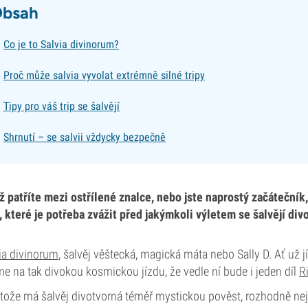
bsah
Co je to Salvia divinorum?
Proč může salvia vyvolat extrémně silné tripy
Tipy pro váš trip se šalvějí
Shrnutí – se salvii vždycky bezpečně
ž patříte mezi ostřílené znalce, nebo jste naprostý začátečník,
, které je potřeba zvážit před jakýmkoli výletem se šalvějí div
ia divinorum
, šalvěj věštecká, magická máta nebo Sally D. Ať už jí ř
e na tak divokou kosmickou jízdu, že vedle ní bude i jeden díl
R
tože má šalvěj divotvorná téměř mystickou pověst, rozhodně nejd