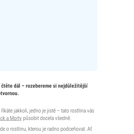
 čtěte dál – rozebereme si nejdůležitější
otvornou.
íkáte jakkoli, jedno je jisté – tato rostlina vás
ick a Morty
působit docela všedně.
e o rostlinu, kterou je radno podceňovat. Ať