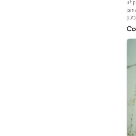
už p
jsme
puto
Co