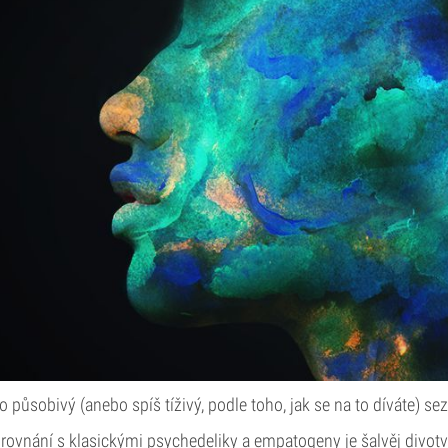
o působivý (anebo spíš tíživý, podle toho, jak se na to díváte) se
rovnání s klasickými psychedeliky a empatogeny je šalvěj divotvor