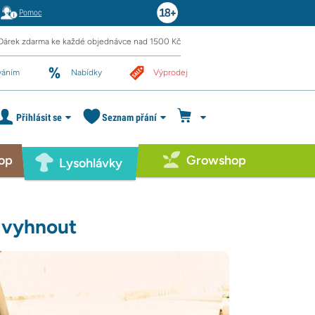
Pomoc
Dárek zdarma ke každé objednávce nad 1500 Kč
váním
Nabídky
Výprodej
Přihlásit se
Seznam přání
op
Growshop
Lysohlávky
e vyhnout