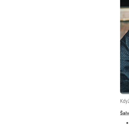
Když
Šalv