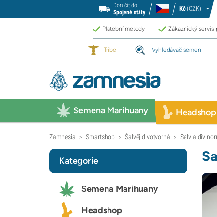
Doručit do
Kč
(CZK)
Spojené státy
Platební metody
Zákaznický servis
Tribe
Vyhledávač semen
Semena Marihuany
Headshop
Zamnesia
Smartshop
Šalvěj divotvorná
Salvia divino
>
>
>
Sa
Kategorie
Semena Marihuany
Headshop