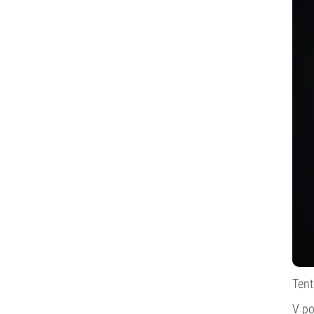
Tent
V po