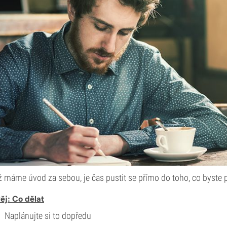
 máme úvod za sebou, je čas pustit se přímo do toho, co byste př
ěj: Co dělat
Naplánujte si to dopředu