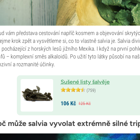
d vám představa cestování napříč kosmem a objevování skrytýc
ejme krok zpět a vysvětleme si, co to vlastně salvia je. Salvia div
 pocházející z horských lesů jižního Mexika. I když na první poh
fů – komplexní směs alkaloidů. Po užití tyto látky působí na n
nzivní a rozmanité účinky.
Sušené listy šalvěje
(759)
106
Kč
125
Kč
oč může salvia vyvolat extrémně silné tri