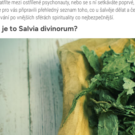
atříte mezi ostřílené psychonauty, nebo se s ní setkáváte poprvé, 
 pro vás připravili přehledný seznam toho, co u šalvěje dělat a
vání po vnějších sférách spirituality co nejbezpečnější.
 je to Salvia divinorum?