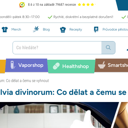
8.6 z 10 na základě 79687 recenze
 pondělí–pátek 8:30–17:00
Rychlé, diskrétní a bezplatné doručení!
Merch
Blog
Recepty
Průvodce pěsto
Vaporshop
Smartsh
Healthshop
rum: Co dělat a čemu se vyhnout
lvia divinorum: Co dělat a čemu s