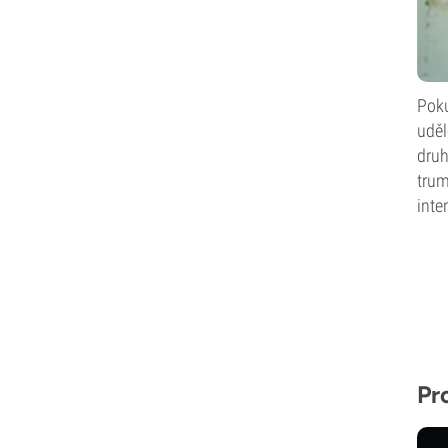
Poku
uděl
druh
trum
inte
Pr