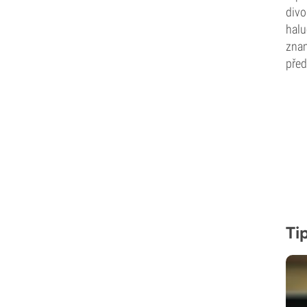
divo
halu
znam
před
Tip