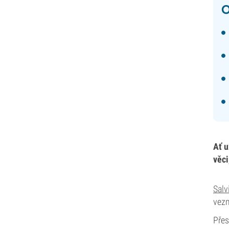
O
Ať u
věci
Salv
vezm
Přes