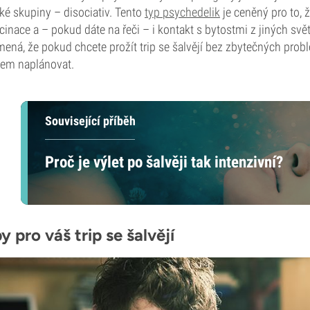
ké skupiny – disociativ. Tento
typ psychedelik
je ceněný pro to, 
cinace a – pokud dáte na řeči – i kontakt s bytostmi z jiných s
ená, že pokud chcete prožít trip se šalvějí bez zbytečných probl
em naplánovat.
Související příběh
Proč je výlet po šalvěji tak intenzivní?
y pro váš trip se šalvějí