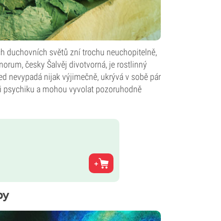
h duchovních světů zní trochu neuchopitelně,
inorum, česky Šalvěj divotvorná, je rostlinný
led nevypadá nijak výjimečně, ukrývá v sobě pár
aši psychiku a mohou vyvolat pozoruhodně
py