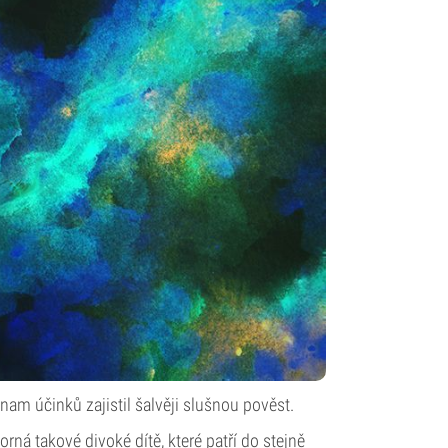
znam účinků zajistil šalvěji slušnou pověst
.
ná takové divoké dítě, které patří do stejně